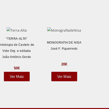
“TERRA-ALTA”
MONOGRAFIA DE NISA
Antologia de Castelo de
José F. Figueiredo
Vide Org. e editada
João António Gordo
20
€
50
€
Ver Mais
Ver Mais