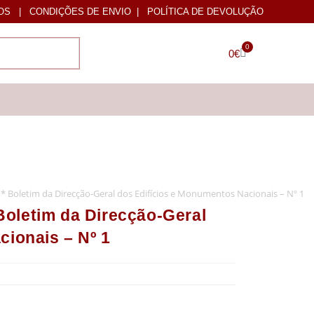
OS
|
CONDIÇÕES DE ENVIO
|
POLÍTICA DE DEVOLUÇÃO
0
0
€
* Boletim da Direcção-Geral dos Edifícios e Monumentos Nacionais – Nº 1
oletim da Direcção-Geral
cionais – Nº 1