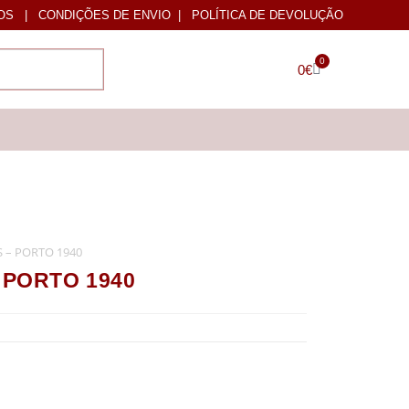
OS
|
CONDIÇÕES DE ENVIO
|
POLÍTICA DE DEVOLUÇÃO
0
0
€
S – PORTO 1940
 PORTO 1940