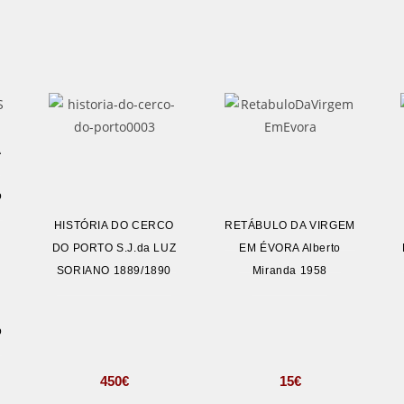
A
o
HISTÓRIA DO CERCO
RETÁBULO DA VIRGEM
DO PORTO S.J.da LUZ
EM ÉVORA Alberto
SORIANO 1889/1890
Miranda 1958
o
450
€
15
€