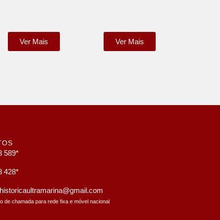
Ver Mais
Ver Mais
TOS
8 589*
8 428*
a.historicaultramarina@gmail.com
to de chamada para rede fixa e móvel nacional