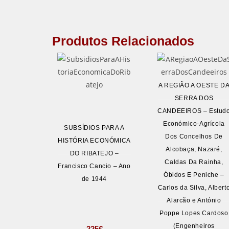
Produtos Relacionados
A REGIÃO A OESTE D
SERRA DOS
CANDEEIROS – Estud
Económico-Agrícola
SUBSÍDIOS PARA A
Dos Concelhos De
HISTÓRIA ECONÓMICA
Alcobaça, Nazaré,
DO RIBATEJO –
Caldas Da Rainha,
Francisco Cancio – Ano
Óbidos E Peniche –
de 1944
Carlos da Silva, Albert
Alarcão e António
Poppe Lopes Cardoso
(Engenheiros
225
€