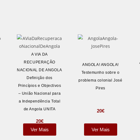
A VIA DA
RECUPERAÇÃO
A
ANGOLA! ANGOLA!
NACIONAL DE ANGOLA
Testemunho sobre o
Definição dos
problema colonial José
Princípios e Objectivos
Pires
– União Nacional para
a Independência Total
de Angola UNITA
20
€
20
€
Ver Mais
Ver Mais