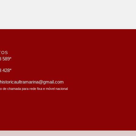
TOS
8 589*
8 428*
a.historicaultramarina@gmail.com
to de chamada para rede fixa e móvel nacional