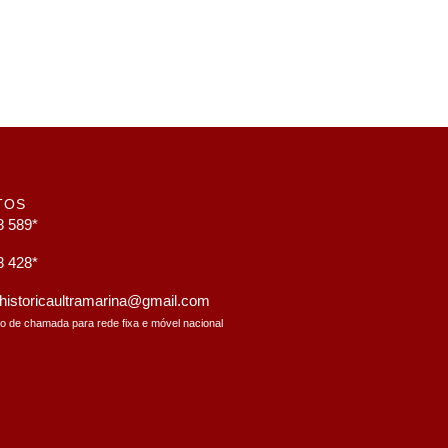
TOS
8 589*
8 428*
a.historicaultramarina@gmail.com
to de chamada para rede fixa e móvel nacional