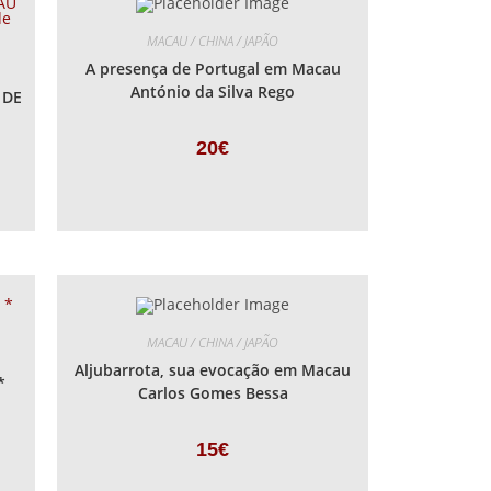
MACAU / CHINA / JAPÃO
A presença de Portugal em Macau
António da Silva Rego
 DE
20
€
MACAU / CHINA / JAPÃO
Aljubarrota, sua evocação em Macau
*
Carlos Gomes Bessa
15
€