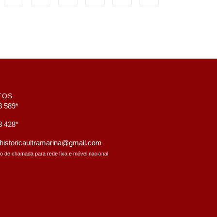
TOS
8 589*
8 428*
a.historicaultramarina@gmail.com
to de chamada para rede fixa e móvel nacional