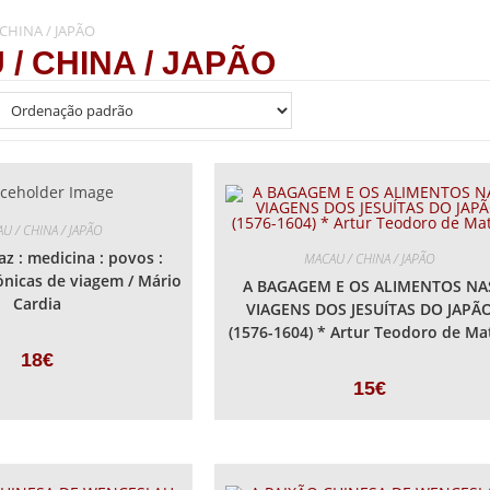
CHINA / JAPÃO
/ CHINA / JAPÃO
U / CHINA / JAPÃO
az : medicina : povos :
MACAU / CHINA / JAPÃO
ónicas de viagem / Mário
A BAGAGEM E OS ALIMENTOS NA
Cardia
VIAGENS DOS JESUÍTAS DO JAPÃ
(1576-1604) * Artur Teodoro de Ma
18
€
15
€