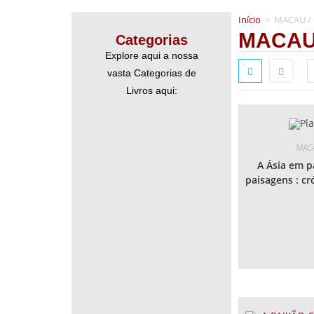
Início
>
MACAU / 
MACAU 
Categorias
Explore aqui a nossa
vasta Categorias de
Livros aqui:
MACA
A Ásia em p
paisagens : cr