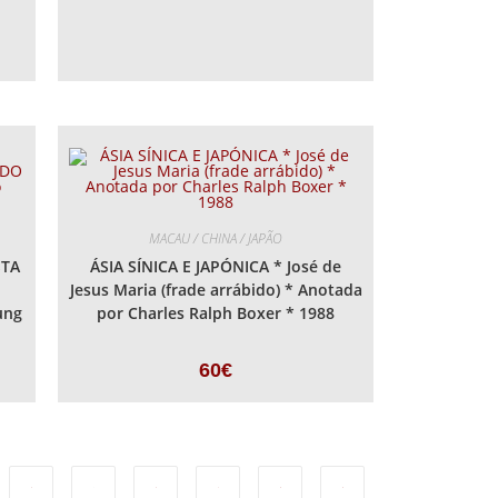
MACAU / CHINA / JAPÃO
STA
ÁSIA SÍNICA E JAPÓNICA * José de
Jesus Maria (frade arrábido) * Anotada
ung
por Charles Ralph Boxer * 1988
60
€
4
…
6
7
8