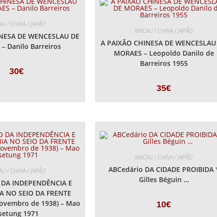
U / CHINA / JAPÃO
MACAU / CHINA / JAPÃO
INESA DE WENCESLAU DE
A PAIXÃO CHINESA DE WENCESLAU
– Danilo Barreiros
MORAES – Leopoldo Danilo de
Barreiros 1955
30
€
35
€
MACAU / CHINA / JAPÃO
ABCedário DA CIDADE PROIBIDA 
U / CHINA / JAPÃO
Gilles Béguin …
 DA INDEPENDÊNCIA E
 NO SEIO DA FRENTE
Novembro de 1938) – Mao
10
€
setung 1971