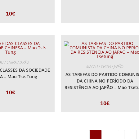
10
€
U / CHINA / JAPÃO
MACAU / CHINA / JAPÃO
 CLASSES DA SOCIEDADE
AS TAREFAS DO PARTIDO COMUNI
A – Mao Tsé-Tung
DA CHINA NO PERÍODO DA
RESISTÊNCIA AO JAPÃO – Mao Tset
10
€
10
€
1
2
3