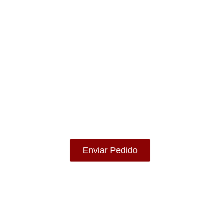
livro que não encon
nosso site?
udar na sua procura literária e submeta
agora!
Enviar Pedido