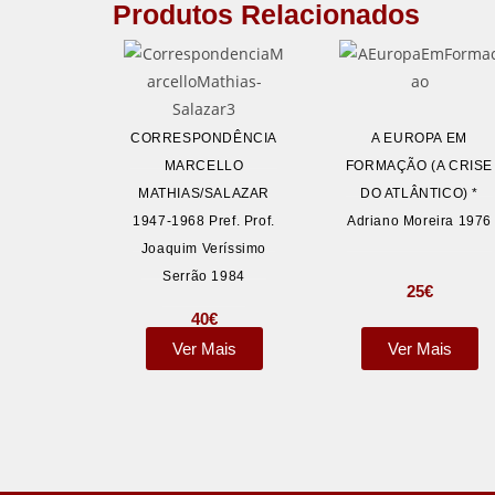
Produtos Relacionados
CORRESPONDÊNCIA
A EUROPA EM
MARCELLO
FORMAÇÃO (A CRISE
MATHIAS/SALAZAR
DO ATLÂNTICO) *
1947-1968 Pref. Prof.
Adriano Moreira 1976
Joaquim Veríssimo
Serrão 1984
25
€
40
€
Ver Mais
Ver Mais