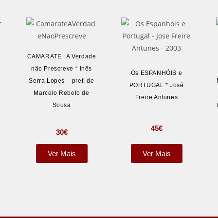
CAMARATE : A Verdade
não Prescreve * Inês
Os ESPANHÓIS e
Serra Lopes – pref. de
PORTUGAL * José
Marcelo Rebelo de
Freire Antunes
Sousa
45
€
30
€
Ver Mais
Ver Mais