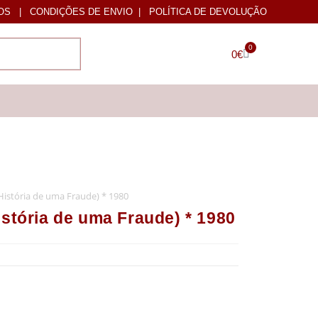
OS
|
CONDIÇÕES DE ENVIO
|
POLÍTICA DE DEVOLUÇÃO
0
0
€
stória de uma Fraude) * 1980
ória de uma Fraude) * 1980