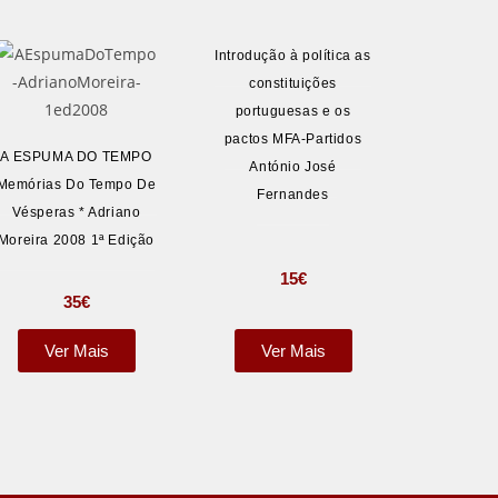
Introdução à política as
constituições
portuguesas e os
pactos MFA-Partidos
A ESPUMA DO TEMPO
António José
Memórias Do Tempo De
Fernandes
Vésperas * Adriano
Moreira 2008 1ª Edição
15
€
35
€
Ver Mais
Ver Mais