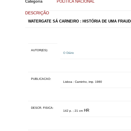
Categoria
POLÍTICA NACIONAL
DESCRIÇÃO
WATERGATE SÁ CARNEIRO : HISTÓRIA DE UMA FRAUDE
AUTOR(ES):
O Diário
PUBLICACAO:
Lisboa : Caminho, imp. 1980
DESCR. FISICA:
HR
142 p. ; 21 cm