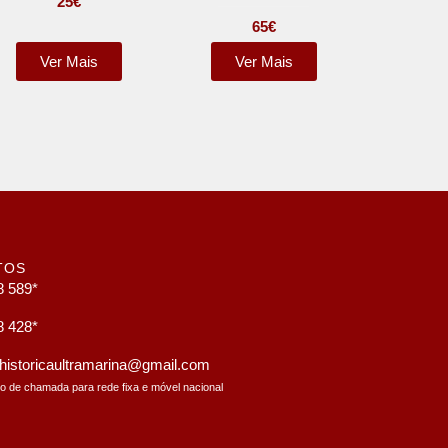
25
€
65
€
Ver Mais
Ver Mais
TOS
8 589*
8 428*
a.historicaultramarina@gmail.com
to de chamada para rede fixa e móvel nacional