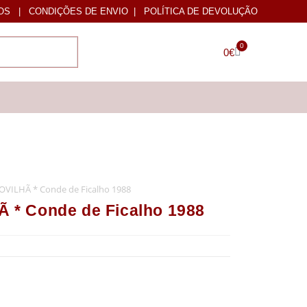
OS
|
CONDIÇÕES DE ENVIO
|
POLÍTICA DE DEVOLUÇÃO
0
0
€
VILHÃ * Conde de Ficalho 1988
* Conde de Ficalho 1988