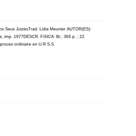
os Seus JuizesTrad. Lidia Meunier AUTOR(ES):
s, imp. 1977DESCR. FiSICA: Br.; 365 p. ; 22
roces ordinaire en U.R.S.S.