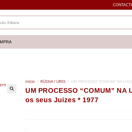
CONTACT
OMPRA
Início
>
RÚSSIA / URSS
>
UM PROCESSO “COMUM” NA U.R.S.S. 
UM PROCESSO “COMUM” NA U.R.
🔍
os seus Juizes * 1977
: