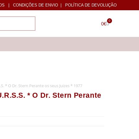
OS
|
CONDIÇÕES DE ENVIO
|
POLÍTICA DE DEVOLUÇÃO
0
0
€
* O Dr. Stern Perante os seus Juizes * 1977
S.S. * O Dr. Stern Perante