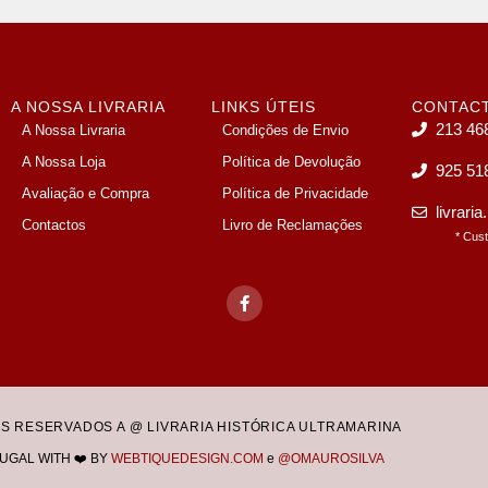
A NOSSA LIVRARIA
LINKS ÚTEIS
CONTAC
213 46
A Nossa Livraria
Condições de Envio
A Nossa Loja
Política de Devolução
925 51
Avaliação e Compra
Política de Privacidade
livrari
Contactos
Livro de Reclamações
* Cus
OS RESERVADOS A @ LIVRARIA HISTÓRICA ULTRAMARINA
UGAL WITH ❤️ BY
WEBTIQUEDESIGN.COM
e
@OMAUROSILVA