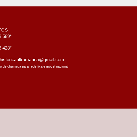
TOS
8 589*
8 428*
a.historicaultramarina@gmail.com
to de chamada para rede fixa e móvel nacional