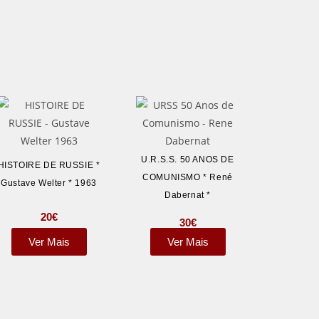
U.R.S.S. 50 ANOS DE
HISTOIRE DE RUSSIE *
COMUNISMO * René
Gustave Welter * 1963
Dabernat *
20
€
30
€
Ver Mais
Ver Mais