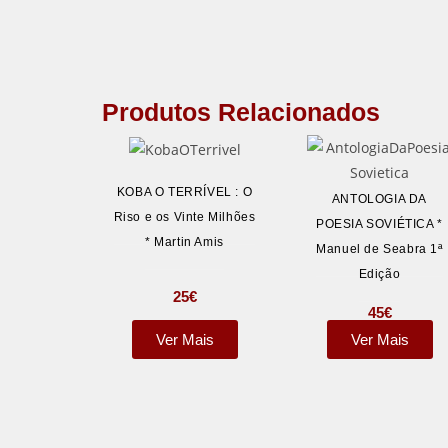
Produtos Relacionados
KOBA O TERRÍVEL : O
ANTOLOGIA DA
Riso e os Vinte Milhões
POESIA SOVIÉTICA *
* Martin Amis
Manuel de Seabra 1ª
Edição
25
€
45
€
Ver Mais
Ver Mais