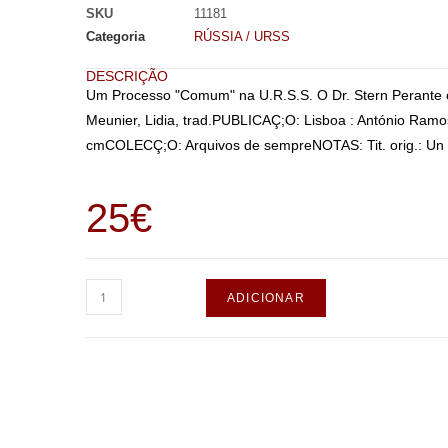
SKU
11181
Categoria
RÚSSIA / URSS
DESCRIÇÃO
Um Processo "Comum" na U.R.S.S. O Dr. Stern Perante 
Meunier, Lidia, trad.PUBLICAÇ;O: Lisboa : António Ramo
cmCOLECÇ;O: Arquivos de sempreNOTAS: Tit. orig.: Un p
25
€
ADICIONAR