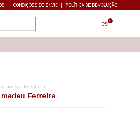
OS
|
CONDIÇÕES DE ENVIO
|
POLÍTICA DE DEVOLUÇÃO
0
0
€
romance Amadeu Ferreira
Amadeu Ferreira