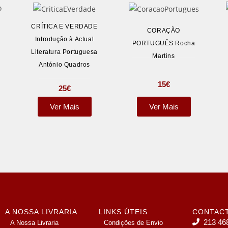
CRÍTICA E VERDADE
CORAÇÃO
Introdução à Actual
PORTUGUÊS Rocha
Literatura Portuguesa
Martins
António Quadros
15
€
25
€
Ver Mais
Ver Mais
A NOSSA LIVRARIA
LINKS ÚTEIS
CONTAC
213 46
A Nossa Livraria
Condições de Envio