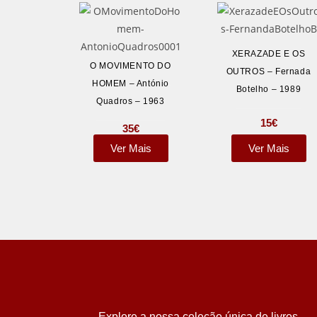
XERAZADE E OS
O MOVIMENTO DO
OUTROS – Fernada
HOMEM – António
Botelho – 1989
Quadros – 1963
15
€
35
€
Ver Mais
Ver Mais
Explore a nossa coleção única de livros