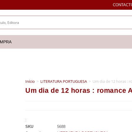
CONTACT
OMPRA
Início
>
LITERATURA PORTUGUESA
>
Um dia de 12 horas : 
Um dia de 12 horas : romance 
:
SKU
5688