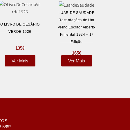
LUAR DE SAUDADE
Recordações de Um
O LIVRO DE CESÁRIO
Velho Escritor Alberto
VERDE 1926
Pimental 1924 – 1ª
Edição
135
€
165
€
Ver Mais
Ver Mais
TOS
8 589*