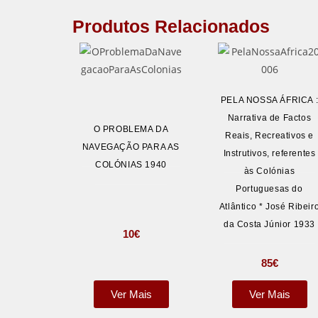
Produtos Relacionados
PELA NOSSA ÁFRICA 
Narrativa de Factos
O PROBLEMA DA
Reais, Recreativos e
NAVEGAÇÃO PARA AS
Instrutivos, referentes
COLÓNIAS 1940
às Colónias
Portuguesas do
Atlântico * José Ribeir
da Costa Júnior 1933
10
€
85
€
Ver Mais
Ver Mais