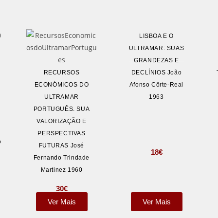
LISBOA E O
ULTRAMAR: SUAS
GRANDEZAS E
:
RECURSOS
DECLÍNIOS João
ECONÓMICOS DO
Afonso Côrte-Real
ULTRAMAR
1963
PORTUGUÊS. SUA
VALORIZAÇÃO E
PERSPECTIVAS
o
FUTURAS José
18
€
Fernando Trindade
Martinez 1960
30
€
Ver Mais
Ver Mais