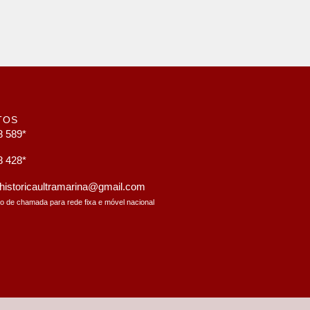
TOS
8 589*
8 428*
a.historicaultramarina@gmail.com
to de chamada para rede fixa e móvel nacional