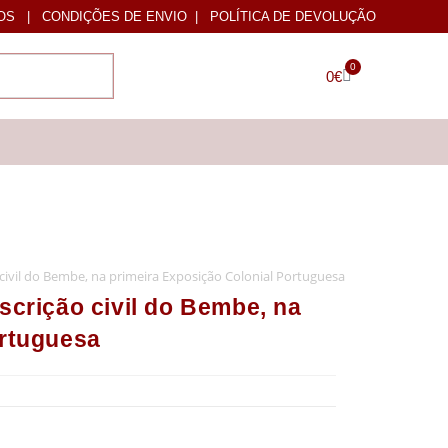
OS
|
CONDIÇÕES DE ENVIO
|
POLÍTICA DE DEVOLUÇÃO
0
0
€
 civil do Bembe, na primeira Exposição Colonial Portuguesa
scrição civil do Bembe, na
ortuguesa