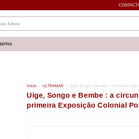
CONTACT
OMPRA
Início
>
ULTRAMAR
>
Uige, Songo e Bembe : a circunscrição
Uige, Songo e Bembe : a circun
primeira Exposição Colonial P
: