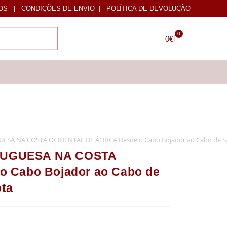
OS
|
CONDIÇÕES DE ENVIO
|
POLÍTICA DE DEVOLUÇÃO
0
0
€
 NA COSTA OCIDENTAL DE ÁFRICA Desde o Cabo Bojador ao Cabo de Sant
TUGUESA NA COSTA
 Cabo Bojador ao Cabo de
ota