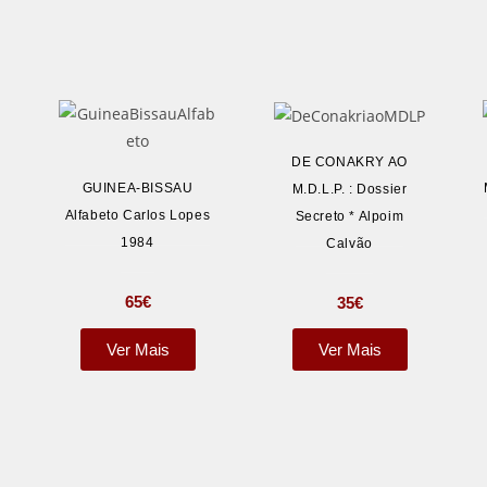
DE CONAKRY AO
GUINEA-BISSAU
M.D.L.P. : Dossier
Alfabeto Carlos Lopes
Secreto * Alpoim
1984
Calvão
65
€
35
€
Ver Mais
Ver Mais