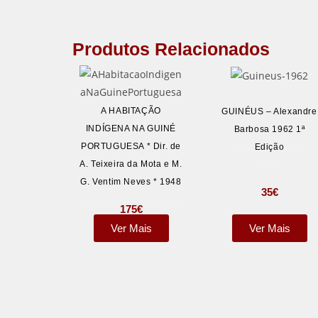
Produtos Relacionados
A HABITAÇÃO
GUINÉUS – Alexandre
INDÍGENA NA GUINÉ
Barbosa 1962 1ª
PORTUGUESA * Dir. de
Edição
A. Teixeira da Mota e M.
G. Ventim Neves * 1948
35
€
175
€
Ver Mais
Ver Mais