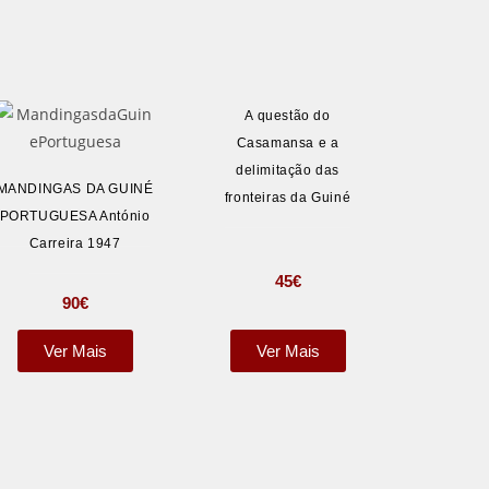
A questão do
Casamansa e a
delimitação das
MANDINGAS DA GUINÉ
fronteiras da Guiné
PORTUGUESA António
Carreira 1947
45
€
90
€
Ver Mais
Ver Mais