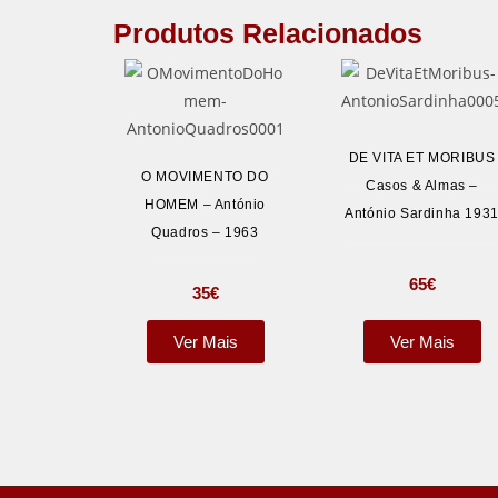
Produtos Relacionados
DE VITA ET MORIBUS
O MOVIMENTO DO
Casos & Almas –
HOMEM – António
António Sardinha 193
Quadros – 1963
65
€
35
€
Ver Mais
Ver Mais