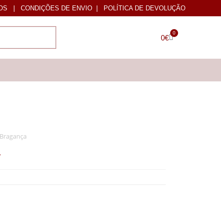
OS
|
CONDIÇÕES DE ENVIO
|
POLÍTICA DE DEVOLUÇÃO
0
0
€
 Bragança
a