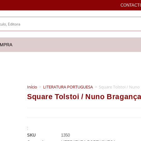
CONTACT
OMPRA
Início
>
LITERATURA PORTUGUESA
>
Square Tolstoi / Nuno
Square Tolstoi / Nuno Braganç
:
SKU
1350