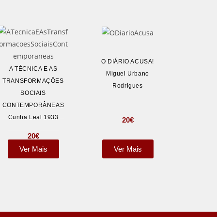
O DIÁRIO ACUSA!
A TÉCNICA E AS
Miguel Urbano
TRANSFORMAÇÕES
Rodrigues
SOCIAIS
CONTEMPORÂNEAS
Cunha Leal 1933
20
€
20
€
Ver Mais
Ver Mais