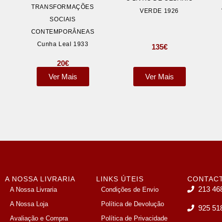
TRANSFORMAÇÕES
VERDE 1926
SOCIAIS
CONTEMPORÂNEAS
Cunha Leal 1933
135
€
20
€
Ver Mais
Ver Mais
A NOSSA LIVRARIA
LINKS ÚTEIS
CONTAC
213 46
A Nossa Livraria
Condições de Envio
A Nossa Loja
Política de Devolução
925 51
Avaliação e Compra
Política de Privacidade