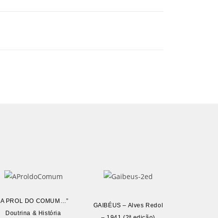
“A PROL DO COMUM…”
GAIBÉUS – Alves Redol
Doutrina & História
– 1941 (2ª edição)