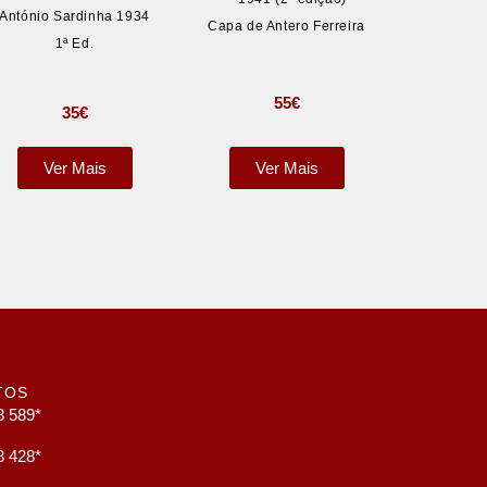
António Sardinha 1934
Capa de Antero Ferreira
1ª Ed.
55
€
35
€
Ver Mais
Ver Mais
TOS
8 589*
8 428*