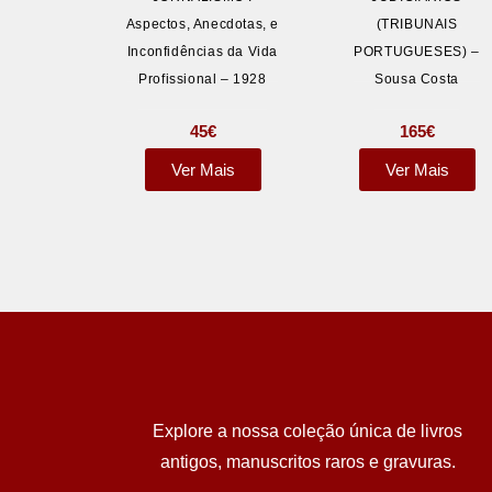
Aspectos, Anecdotas, e
(TRIBUNAIS
Inconfidências da Vida
PORTUGUESES) –
Profissional – 1928
Sousa Costa
45
€
165
€
Ver Mais
Ver Mais
Explore a nossa coleção única de livros
antigos, manuscritos raros e gravuras.