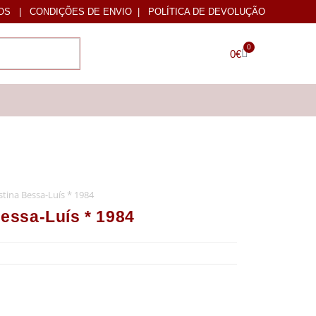
OS
|
CONDIÇÕES DE ENVIO
|
POLÍTICA DE DEVOLUÇÃO
0
0
€
tina Bessa-Luís * 1984
ssa-Luís * 1984