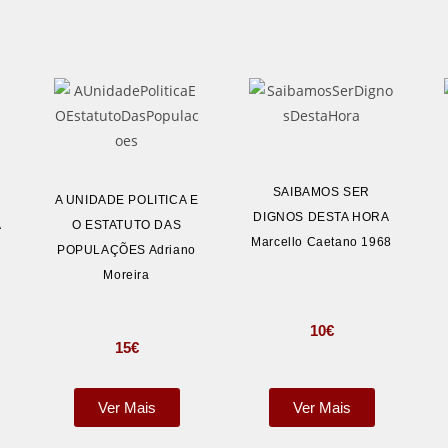
SAIBAMOS SER
A UNIDADE POLITICA E
DIGNOS DESTA HORA
A
O ESTATUTO DAS
Marcello Caetano 1968
POPULAÇÕES Adriano
Moreira
10
€
15
€
Ver Mais
Ver Mais