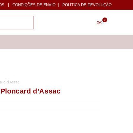
OS
|
CONDIÇÕES DE ENVIO
|
POLÍTICA DE DEVOLUÇÃO
0
0
€
ard d’Assac
Ploncard d’Assac