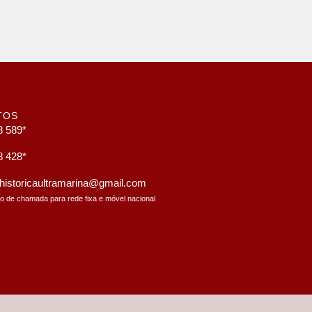
TOS
8 589*
8 428*
a.historicaultramarina@gmail.com
to de chamada para rede fixa e móvel nacional