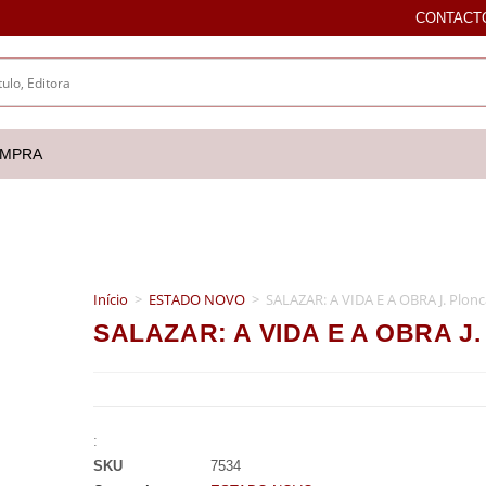
CONTACT
OMPRA
Início
>
ESTADO NOVO
>
SALAZAR: A VIDA E A OBRA J. Plonc
SALAZAR: A VIDA E A OBRA J. 
:
SKU
7534