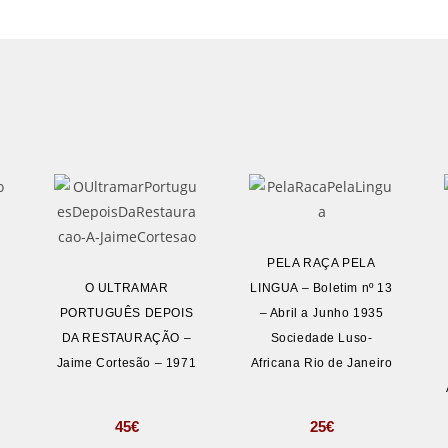
PELA RAÇA PELA
E
O ULTRAMAR
LINGUA – Boletim nº 13
a
PORTUGUÊS DEPOIS
– Abril a Junho 1935
DA RESTAURAÇÃO –
Sociedade Luso-
Jaime Cortesão – 1971
Africana Rio de Janeiro
45
€
25
€