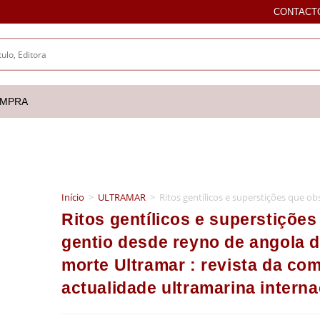
CONTACT
OMPRA
Início
>
ULTRAMAR
>
Ritos gentílicos e superstições que 
Ritos gentílicos e superstiçõe
gentio desde reyno de angola 
morte Ultramar : revista da co
actualidade ultramarina interna