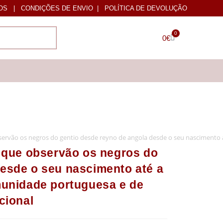
OS
|
CONDIÇÕES DE ENVIO
|
POLÍTICA DE DEVOLUÇÃO
0
0
€
observão os negros do gentio desde reyno de angola desde o seu nascimento 
s que observão os negros do
desde o seu nascimento até a
munidade portuguesa e de
cional