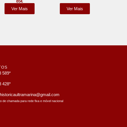
85
€
Ver Mais
Ver Mais
TOS
8 589*
8 428*
a.historicaultramarina@gmail.com
to de chamada para rede fixa e móvel nacional