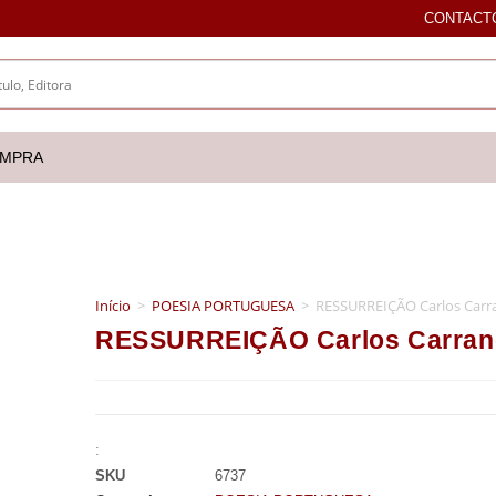
CONTACT
OMPRA
Início
>
POESIA PORTUGUESA
>
RESSURREIÇÃO Carlos Carr
RESSURREIÇÃO Carlos Carran
:
SKU
6737