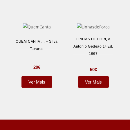
LINHAS DE FORÇA
QUEM CANTA … – Silva
António Gedeão 1ª Ed.
Tavares
1967
20
€
50
€
Ver Mais
Ver Mais