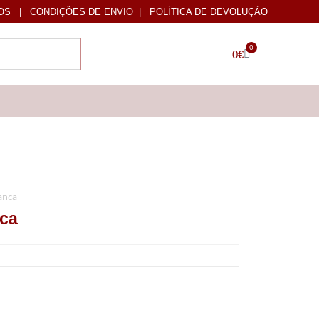
OS
|
CONDIÇÕES DE ENVIO
|
POLÍTICA DE DEVOLUÇÃO
0
0
€
anca
ca