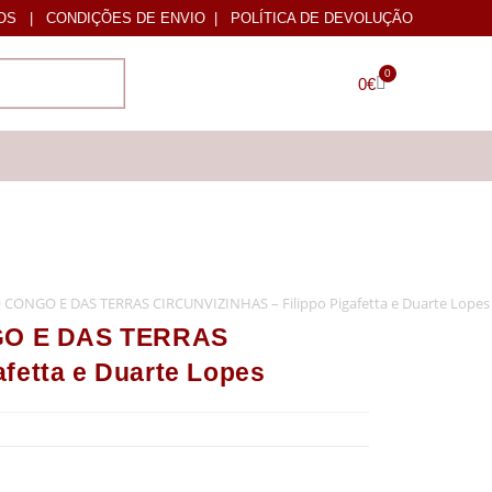
OS
|
CONDIÇÕES DE ENVIO
|
POLÍTICA DE DEVOLUÇÃO
0
0
€
ONGO E DAS TERRAS CIRCUNVIZINHAS – Filippo Pigafetta e Duarte Lopes
O E DAS TERRAS
fetta e Duarte Lopes