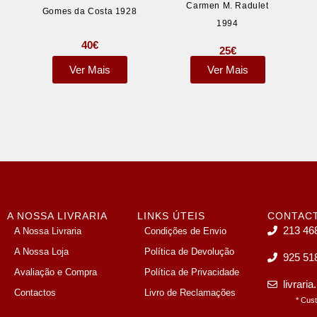
Carmen M. Radulet
Gomes da Costa 1928
1994
40
€
25
€
Ver Mais
Ver Mais
A NOSSA LIVRARIA
LINKS ÚTEIS
CONTAC
213 46
A Nossa Livraria
Condições de Envio
A Nossa Loja
Política de Devolução
925 51
Avaliação e Compra
Política de Privacidade
livrari
Contactos
Livro de Reclamações
* Cus