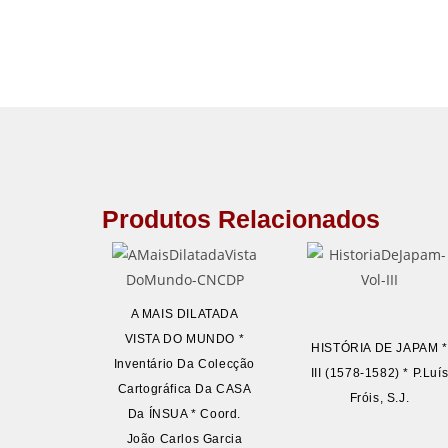
Produtos Relacionados
A MAIS DILATADA
VISTA DO MUNDO *
HISTÓRIA DE JAPAM *
Inventário Da Colecção
III (1578-1582) * P.Luí
Cartográfica Da CASA
Fróis, S.J.
Da ÍNSUA * Coord.
João Carlos Garcia