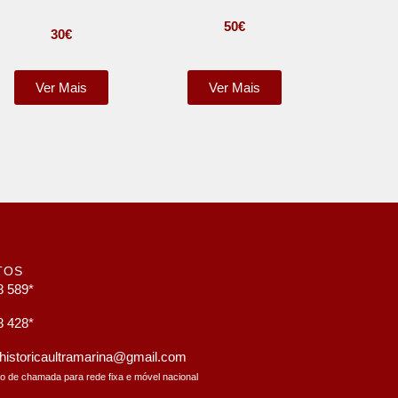
50
€
30
€
Ver Mais
Ver Mais
TOS
8 589*
8 428*
a.historicaultramarina@gmail.com
to de chamada para rede fixa e móvel nacional