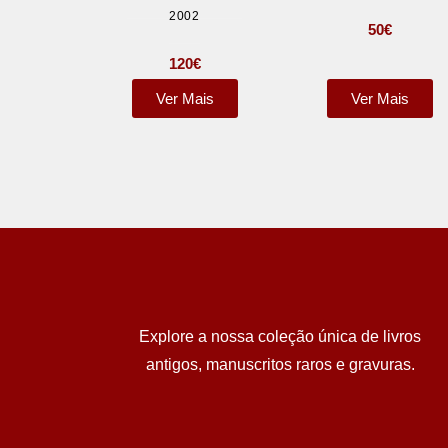
2002
50
€
120
€
Ver Mais
Ver Mais
Explore a nossa coleção única de livros
antigos, manuscritos raros e gravuras.