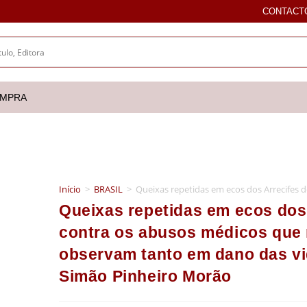
CONTACT
OMPRA
Início
>
BRASIL
>
Queixas repetidas em ecos dos Arrecifes
Queixas repetidas em ecos dos
contra os abusos médicos que 
observam tanto em dano das vi
Simão Pinheiro Morão