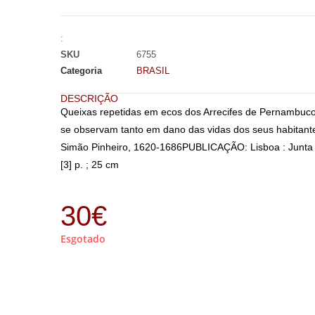
:
SKU
6755
Categoria
BRASIL
DESCRIÇÃO
Queixas repetidas em ecos dos Arrecifes de Pernambuco
se observam tanto em dano das vidas dos seus habitan
Simão Pinheiro, 1620-1686PUBLICAÇÃO: Lisboa : Junta d
[3] p. ; 25 cm
30
€
Esgotado