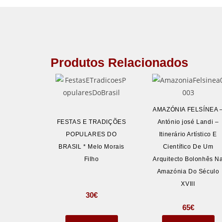
Produtos Relacionados
AMAZÓNIA FELSÍNEA 
FESTAS E TRADIÇÕES
António josé Landi –
POPULARES DO
Itinerário Artístico E
BRASIL * Melo Morais
Científico De Um
Filho
Arquitecto Bolonhês N
Amazónia Do Século
XVIII
30
€
65
€