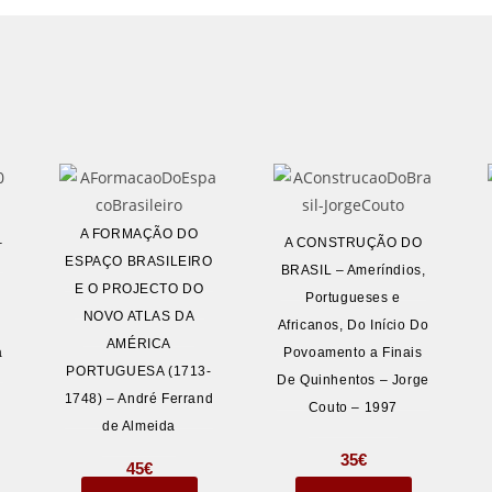
A FORMAÇÃO DO
–
A CONSTRUÇÃO DO
ESPAÇO BRASILEIRO
BRASIL – Ameríndios,
E O PROJECTO DO
Portugueses e
NOVO ATLAS DA
Africanos, Do Início Do
AMÉRICA
a
Povoamento a Finais
PORTUGUESA (1713-
De Quinhentos – Jorge
1748) – André Ferrand
Couto – 1997
de Almeida
35
€
45
€