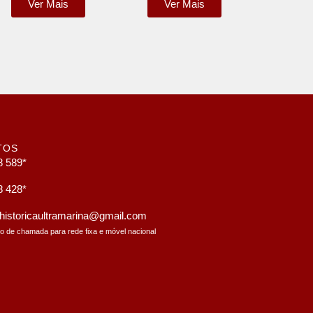
Ver Mais
Ver Mais
TOS
8 589*
8 428*
a.historicaultramarina@gmail.com
to de chamada para rede fixa e móvel nacional