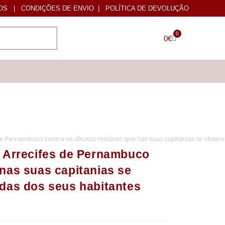
OS
|
CONDIÇÕES DE ENVIO
|
POLÍTICA DE DEVOLUÇÃO
0
0
€
 de Pernambuco contra os abusos médicos que nas suas capitanias se obser
 Arrecifes de Pernambuco
nas suas capitanias se
das dos seus habitantes