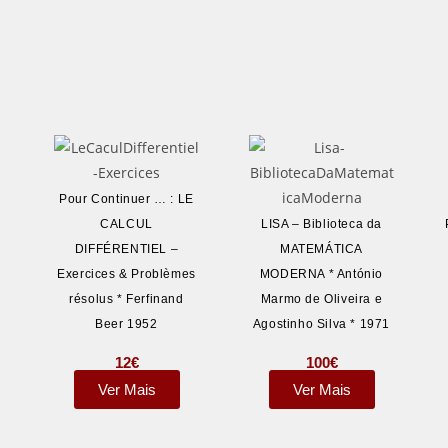
Pour Continuer … : LE
CALCUL
LISA – Biblioteca da
DIFFÉRENTIEL –
MATEMÁTICA
Exercices & Problèmes
MODERNA * António
résolus * Ferfinand
Marmo de Oliveira e
Beer 1952
Agostinho Silva * 1971
12
€
100
€
Ver Mais
Ver Mais