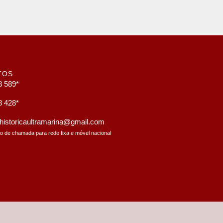
TOS
8 589*
8 428*
a.historicaultramarina@gmail.com
to de chamada para rede fixa e móvel nacional