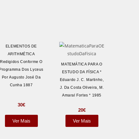
ELEMENTOS DE
ARITHMÉTICA
Redigidos Conforme O
MATEMÁTICA PARA O
Programma Dos Lyceus
ESTUDO DA FÍSICA *
Por Augusto José Da
Eduardo J. C. Martinho,
Cunha 1887
J. Da Costa Oliveira, M.
Amaral Fortes * 1985
30
€
20
€
Ver Mais
Ver Mais