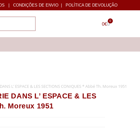
OS
|
CONDIÇÕES DE ENVIO
|
POLÍTICA DE DEVOLUÇÃO
0
0
€
ANS L’ ESPACE & LES SECTIONS CONIQUES * Abbé Th. Moreux 1951
IE DANS L’ ESPACE & LES
. Moreux 1951