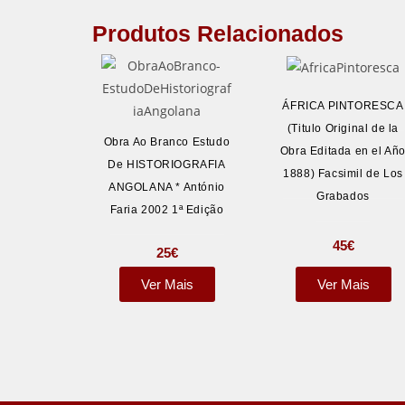
Produtos Relacionados
ÁFRICA PINTORESCA
(Titulo Original de la
Obra Ao Branco Estudo
Obra Editada en el Añ
De HISTORIOGRAFIA
1888) Facsimil de Los
ANGOLANA * António
Grabados
Faria 2002 1ª Edição
45
€
25
€
Ver Mais
Ver Mais