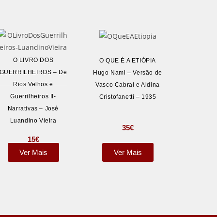
O LIVRO DOS
O QUE É A ETIÓPIA
GUERRILHEIROS – De
Hugo Nami – Versão de
Rios Velhos e
Vasco Cabral e Aldina
Guerrilheiros II-
Cristofanetti – 1935
Narrativas – José
Luandino Vieira
35
€
15
€
Ver Mais
Ver Mais