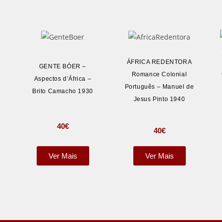
ÁFRICA REDENTORA
GENTE BÓER –
Romance Colonial
Aspectos d’África –
o
Português – Manuel de
Brito Camacho 1930
Jesus Pinto 1940
40
€
40
€
Ver Mais
Ver Mais