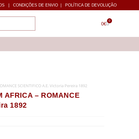
OS
|
CONDIÇÕES DE ENVIO
|
POLÍTICA DE DEVOLUÇÃO
0
0
€
ANCE SCIENTIFICO A.E. Victoria Pereira 1892
M AFRICA – ROMANCE
ira 1892