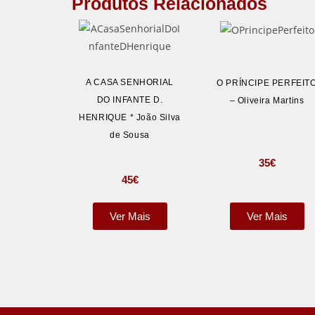
Produtos Relacionados
A CASA SENHORIAL
O PRÍNCIPE PERFEIT
DO INFANTE D.
– Oliveira Martins
HENRIQUE * João Silva
de Sousa
35
€
45
€
Ver Mais
Ver Mais