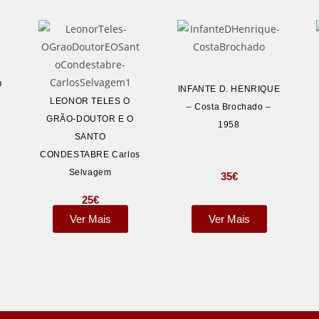
O
INFANTE D. HENRIQUE
LEONOR TELES O
– Costa Brochado –
GRÃO-DOUTOR E O
1958
SANTO
CONDESTABRE Carlos
Selvagem
35
€
25
€
Ver Mais
Ver Mais