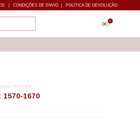
OS
|
CONDIÇÕES DE ENVIO
|
POLÍTICA DE DEVOLUÇÃO
0
0
€
ântico : 1570-1670
 : 1570-1670