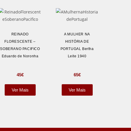
REINADO
A MULHER NA
FLORESCENTE –
HISTÓRIA DE
SOBERANO PACIFICO
PORTUGAL Bertha
Eduardo de Noronha
Leite 1940
45
€
65
€
Ver Mais
Ver Mais