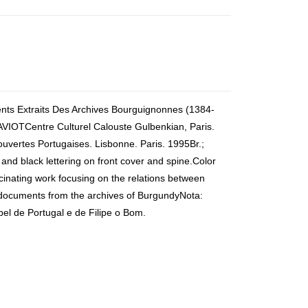
nts Extraits Des Archives Bourguignonnes (1384-
IOTCentre Culturel Calouste Gulbenkian, Paris.
vertes Portugaises. Lisbonne. Paris. 1995
Br.;
d and black lettering on front cover and spine.Color
scinating work focusing on the relations between
 documents from the archives of BurgundyNota:
el de Portugal e de Filipe o Bom.