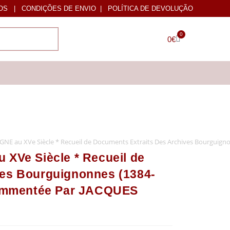
OS
|
CONDIÇÕES DE ENVIO
|
POLÍTICA DE DEVOLUÇÃO
0
0
€
au XVe Siècle * Recueil de Documents Extraits Des Archives Bourguigno
Ve Siècle * Recueil de
ves Bourguignonnes (1384-
 Commentée Par JACQUES