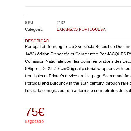
:
SKU
2132
Categoria
EXPANSÃO PORTUGUESA
DESCRIÇÃO
Portugal et Bourgogne au XVe siècle.Recueil de Docume
1482).édition Présentée et Commentée Par JACQUES PAV
Comission Nationale pour les Commémorations des Décou
595pp. ;
De 25×19 cm
Original pictorial wrappers with re
frontispiece. Printer's device on title-page.Scarce and fa
Portugal and Burgundy in the 15th century, through rare
Ilustrado com gravura em anterrosto com retratos de Isab
75
€
Esgotado