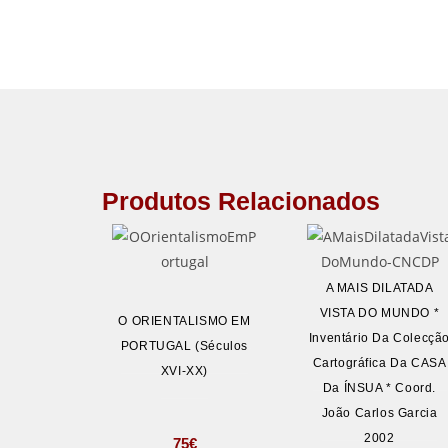
Produtos Relacionados
A MAIS DILATADA
VISTA DO MUNDO *
O ORIENTALISMO EM
Inventário Da Colecçã
PORTUGAL (Séculos
Cartográfica Da CASA
XVI-XX)
Da ÍNSUA * Coord.
João Carlos Garcia
2002
75
€