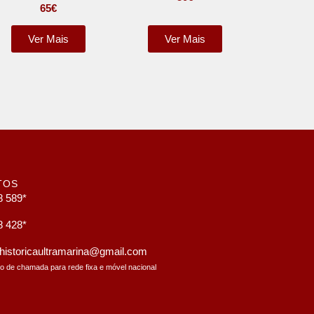
65
€
Ver Mais
Ver Mais
TOS
8 589*
8 428*
a.historicaultramarina@gmail.com
to de chamada para rede fixa e móvel nacional