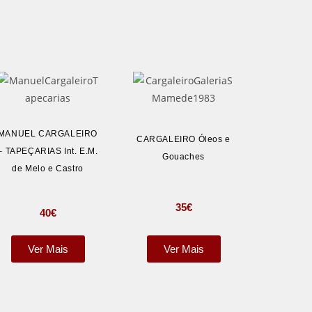
MANUEL CARGALEIRO
CARGALEIRO Óleos e
– TAPEÇARIAS Int. E.M.
Gouaches
de Melo e Castro
35
€
40
€
Ver Mais
Ver Mais