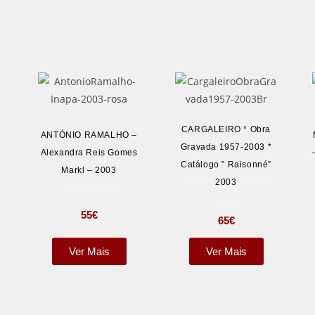
CARGALEIRO * Obra
ANTÓNIO RAMALHO –
Gravada 1957-2003 *
Alexandra Reis Gomes
Catálogo ” Raisonné”
Markl – 2003
2003
55
€
65
€
Ver Mais
Ver Mais