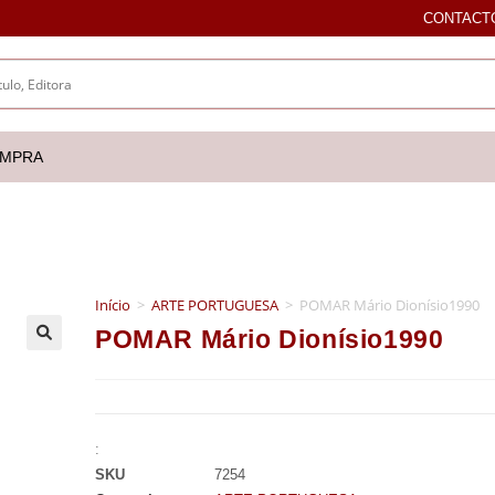
CONTACT
OMPRA
Início
>
ARTE PORTUGUESA
>
POMAR Mário Dionísio1990
POMAR Mário Dionísio1990
🔍
:
SKU
7254