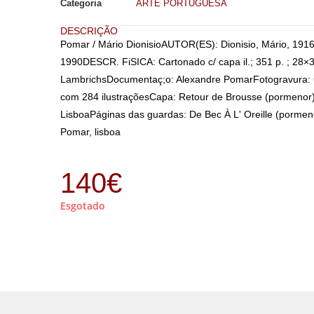
Categoria
ARTE PORTUGUESA
DESCRIÇÃO
Pomar / Mário DionisioAUTOR(ES): Dionisio, Mário, 191
1990DESCR. FiSICA: Cartonado c/ capa il.; 351 p. ; 28×
LambrichsDocumentaç;o: Alexandre PomarFotogravura: Gra
com 284 ilustraçõesCapa: Retour de Brousse (pormenor), 
LisboaPáginas das guardas: De Bec À L' Oreille (pormenor
Pomar, lisboa
140
€
Esgotado