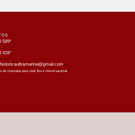
TOS
8 589*
8 428*
a.historicaultramarina@gmail.com
to de chamada para rede fixa e móvel nacional