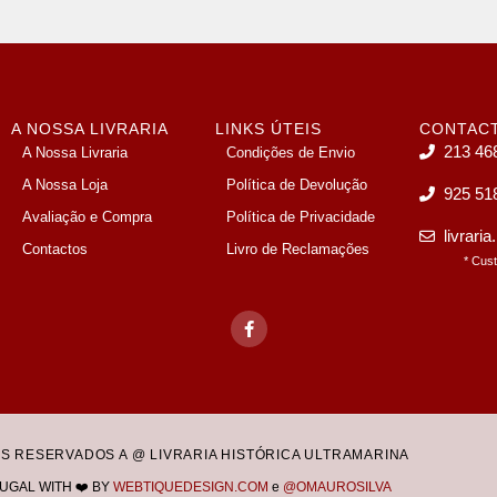
A NOSSA LIVRARIA
LINKS ÚTEIS
CONTAC
213 46
A Nossa Livraria
Condições de Envio
A Nossa Loja
Política de Devolução
925 51
Avaliação e Compra
Política de Privacidade
livrari
Contactos
Livro de Reclamações
* Cus
OS RESERVADOS A @ LIVRARIA HISTÓRICA ULTRAMARINA
UGAL WITH ❤️ BY
WEBTIQUEDESIGN.COM
e
@OMAUROSILVA