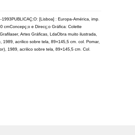
6-1993PUBLICAÇ;O: [Lisboa] : Europa-América, imp.
30 cmConcepç;o e Direcç;o Gráfica: Colette
filaser, Artes Gráficas, LdaObra muito ilustrada,
1989, acrilico sobre tela, 89×145,5 cm. col. Pomar,
), 1989, acrilico sobre tela, 89×145,5 cm. Col.