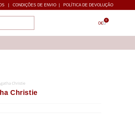
OS
|
CONDIÇÕES DE ENVIO
|
POLÍTICA DE DEVOLUÇÃO
0
0
€
Agatha Christie
tha Christie