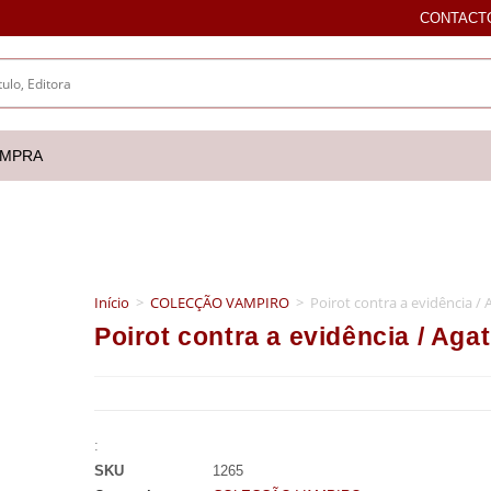
CONTACT
OMPRA
Início
>
COLECÇÃO VAMPIRO
>
Poirot contra a evidência / 
Poirot contra a evidência / Aga
:
SKU
1265