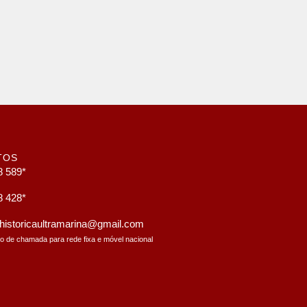
TOS
8 589*
8 428*
a.historicaultramarina@gmail.com
to de chamada para rede fixa e móvel nacional