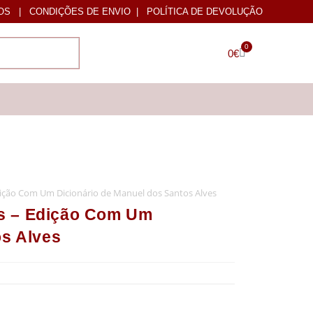
OS
|
CONDIÇÕES DE ENVIO
|
POLÍTICA DE DEVOLUÇÃO
0
0
€
ição Com Um Dicionário de Manuel dos Santos Alves
s – Edição Com Um
os Alves