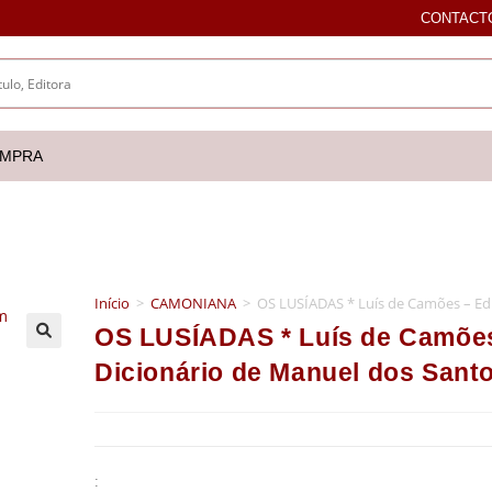
CONTACT
OMPRA
Início
>
CAMONIANA
>
OS LUSÍADAS * Luís de Camões – Ed
OS LUSÍADAS * Luís de Camõe
🔍
Dicionário de Manuel dos Sant
: