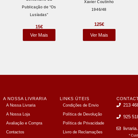
Xavier Coutinho
Publicação de “Os
1946/48
Lusíadas”
125
€
15
€
Ver Mais
Ver Mais
A NOSSA LIVRARIA
LINKS ÚTEIS
CONTAC
213 46
A Nossa Livraria
Condições de Envio
A Nossa Loja
Política de Devolução
925 51
Avaliação e Compra
Política de Privacidade
livrari
Contactos
Livro de Reclamações
* Cus