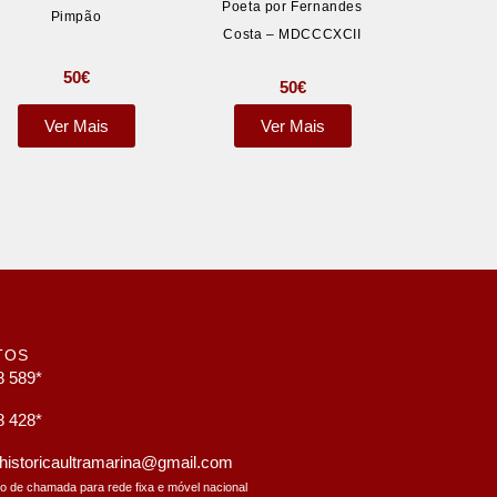
Poeta por Fernandes
Pimpão
Costa – MDCCCXCII
50
€
50
€
Ver Mais
Ver Mais
TOS
8 589*
8 428*
a.historicaultramarina@gmail.com
to de chamada para rede fixa e móvel nacional