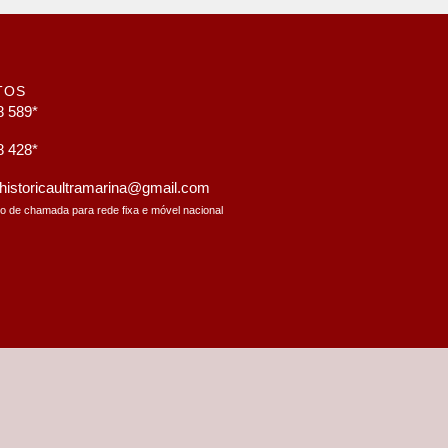
TOS
8 589*
8 428*
a.historicaultramarina@gmail.com
to de chamada para rede fixa e móvel nacional