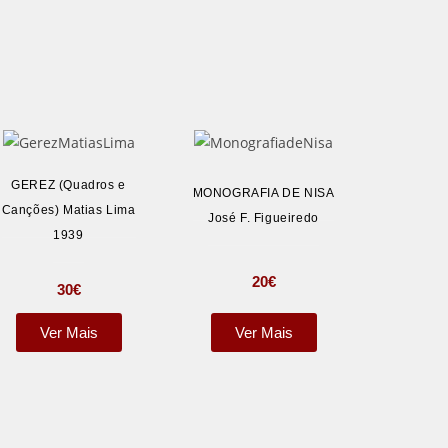
GEREZ (Quadros e
MONOGRAFIA DE NISA
Canções) Matias Lima
José F. Figueiredo
1939
20
€
30
€
Ver Mais
Ver Mais