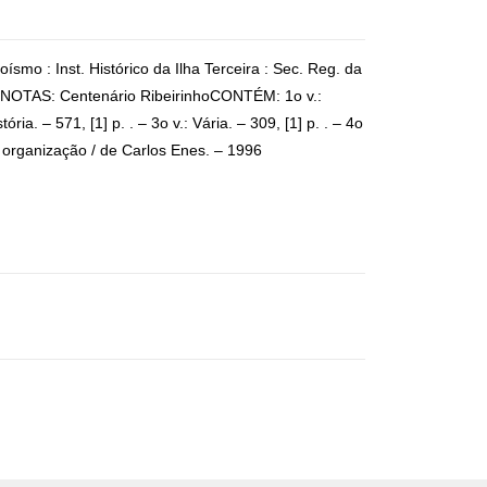
mo : Inst. Histórico da Ilha Terceira : Sec. Reg. da
 cmNOTAS: Centenário RibeirinhoCONTÉM: 1o v.:
tória. – 571, [1] p. . – 3o v.: Vária. – 309, [1] p. . – 4o
o e organização / de Carlos Enes. – 1996