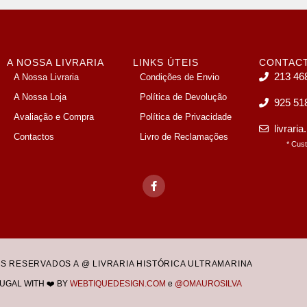
A NOSSA LIVRARIA
LINKS ÚTEIS
CONTAC
213 46
A Nossa Livraria
Condições de Envio
A Nossa Loja
Política de Devolução
925 51
Avaliação e Compra
Política de Privacidade
livrari
Contactos
Livro de Reclamações
* Cus
OS RESERVADOS A @ LIVRARIA HISTÓRICA ULTRAMARINA
UGAL WITH ❤️ BY
WEBTIQUEDESIGN.COM
e
@OMAUROSILVA