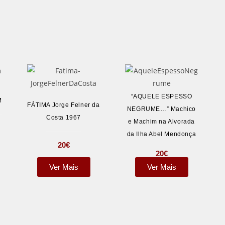
“AQUELE ESPESSO
M
FÁTIMA Jorge Felner da
NEGRUME…” Machico
Costa 1967
e Machim na Alvorada
da Ilha Abel Mendonça
20
€
20
€
Ver Mais
Ver Mais