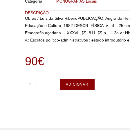
Categoria
MONOGRAFIAS Locais
DESCRIÇÃO
Obras / Luís da Silva RibeiroPUBLICAÇÃO: Angra do Heroís
Educação e Cultura, 1982-DESCR. FÍSICA: v. : il. ; 25
Etnografia açoriana. – XXXVII, [2], 811, [2] p. . – 2o v.: His
v.: Escritos político-administrativos : estudo introdutóri
90
€
ADICIONAR