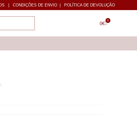
OS
|
CONDIÇÕES DE ENVIO
|
POLÍTICA DE DEVOLUÇÃO
0
0
€
o