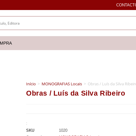
CONTACT
OMPRA
Início
>
MONOGRAFIAS Locais
>
Obras / Luís da Silva Ribeir
Obras / Luís da Silva Ribeiro
:
SKU
1020