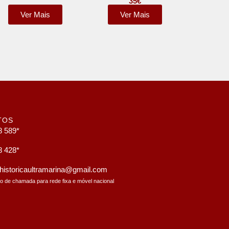
35
€
Ver Mais
Ver Mais
TOS
8 589*
8 428*
a.historicaultramarina@gmail.com
to de chamada para rede fixa e móvel nacional