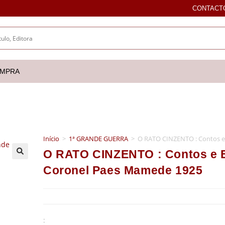
CONTACT
OMPRA
Início
>
1ª GRANDE GUERRA
>
O RATO CINZENTO : Contos e
O RATO CINZENTO : Contos e E
🔍
Coronel Paes Mamede 1925
: