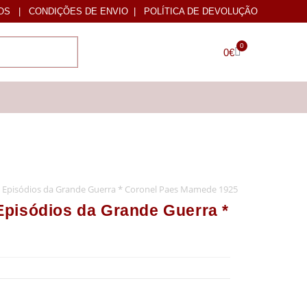
OS
|
CONDIÇÕES DE ENVIO
|
POLÍTICA DE DEVOLUÇÃO
0
0
€
 Episódios da Grande Guerra * Coronel Paes Mamede 1925
pisódios da Grande Guerra *