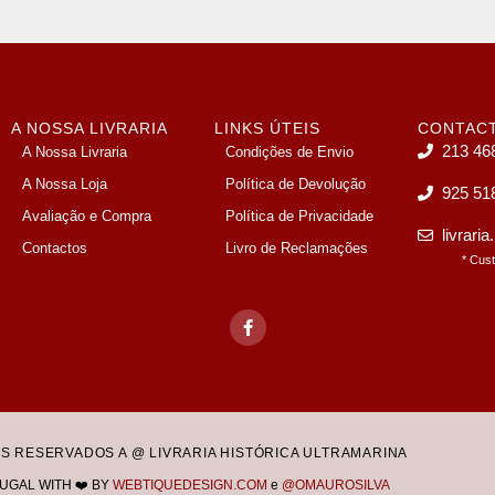
A NOSSA LIVRARIA
LINKS ÚTEIS
CONTAC
213 46
A Nossa Livraria
Condições de Envio
A Nossa Loja
Política de Devolução
925 51
Avaliação e Compra
Política de Privacidade
livrari
Contactos
Livro de Reclamações
* Cus
OS RESERVADOS A @ LIVRARIA HISTÓRICA ULTRAMARINA
UGAL WITH ❤️ BY
WEBTIQUEDESIGN.COM
e
@OMAUROSILVA