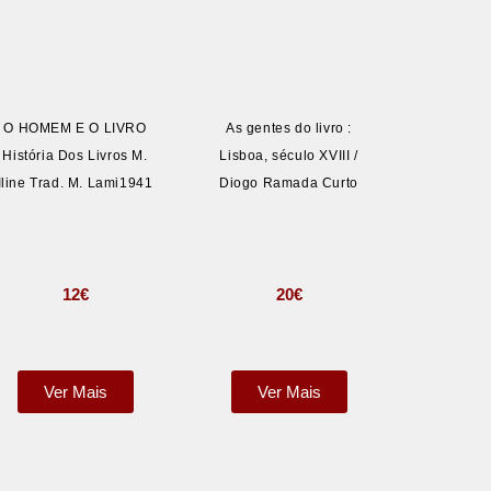
O HOMEM E O LIVRO
As gentes do livro :
História Dos Livros M.
Lisboa, século XVIII /
Iline Trad. M. Lami1941
Diogo Ramada Curto
12
€
20
€
Ver Mais
Ver Mais