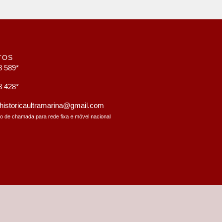
TOS
8 589*
8 428*
a.historicaultramarina@gmail.com
to de chamada para rede fixa e móvel nacional