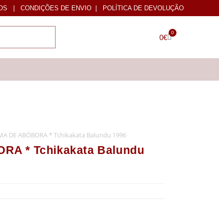
OS
|
CONDIÇÕES DE ENVIO
|
POLÍTICA DE DEVOLUÇÃO
0
0
€
MA DE ABÓBORA * Tchikakata Balundu 1996
RA * Tchikakata Balundu