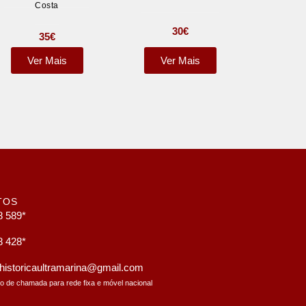
Costa
30
€
35
€
Ver Mais
Ver Mais
TOS
8 589*
8 428*
a.historicaultramarina@gmail.com
to de chamada para rede fixa e móvel nacional