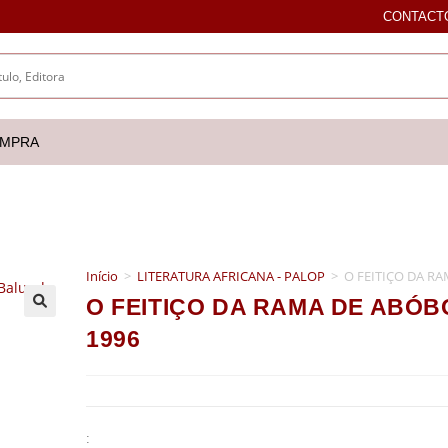
CONTACT
OMPRA
Início
>
LITERATURA AFRICANA - PALOP
>
O FEITIÇO DA RA
O FEITIÇO DA RAMA DE ABÓBO
🔍
1996
: