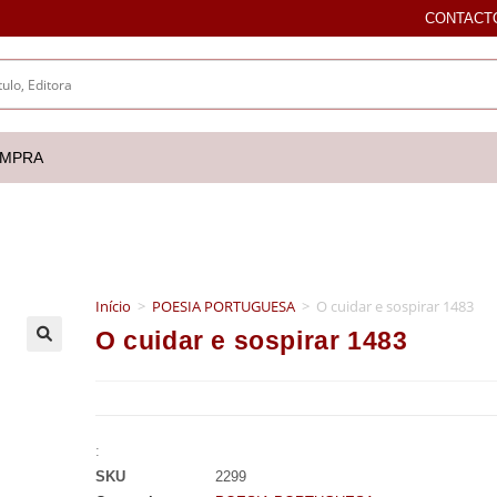
CONTACT
OMPRA
Início
>
POESIA PORTUGUESA
>
O cuidar e sospirar 1483
O cuidar e sospirar 1483
🔍
:
SKU
2299