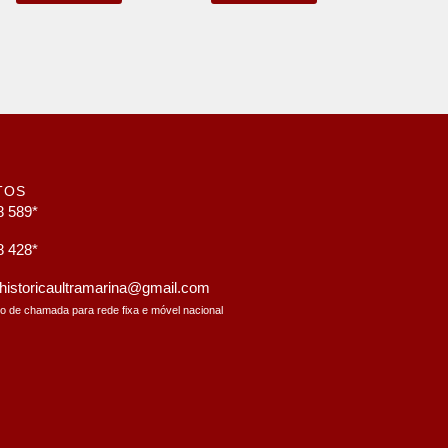
TOS
8 589*
8 428*
a.historicaultramarina@gmail.com
to de chamada para rede fixa e móvel nacional