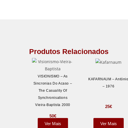
Produtos Relacionados
VISIONISMO – As
KAFARNAUM – Antóni
Sincronias Do Acaso –
– 1976
The Casuality Of
Synchronisations
Vieira-Baptista 2000
25
€
50
€
Ver Mais
Ver Mais