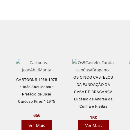
OS CINCO CASTELOS
CARTOONS 1969-1975
o
DA FUNDAÇÃO DA
* João Abel Manta *
CASA DE BRAGANÇA
Prefácio de José
Eugénio de Andrea da
Cardoso Pires * 1975
Cunha e Freitas
65
€
15
€
Ver Mais
Ver Mais