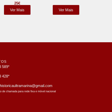
25
€
Ver Mais
Ver Mais
TOS
8 589*
8 428*
a.historicaultramarina@gmail.com
to de chamada para rede fixa e móvel nacional