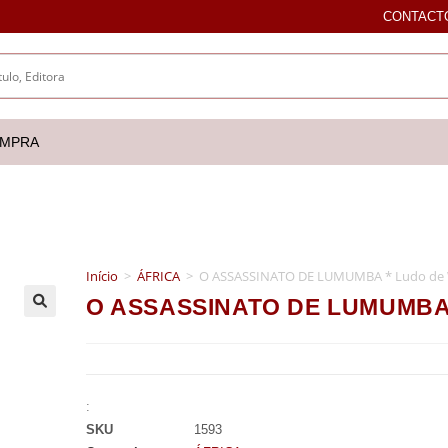
CONTACT
OMPRA
Início
>
ÁFRICA
>
O ASSASSINATO DE LUMUMBA * Ludo de 
O ASSASSINATO DE LUMUMBA *
🔍
:
SKU
1593