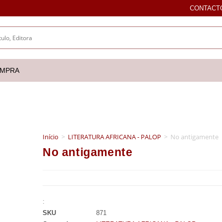
CONTACT
OMPRA
Início
>
LITERATURA AFRICANA - PALOP
>
No antigamente
No antigamente
:
SKU
871