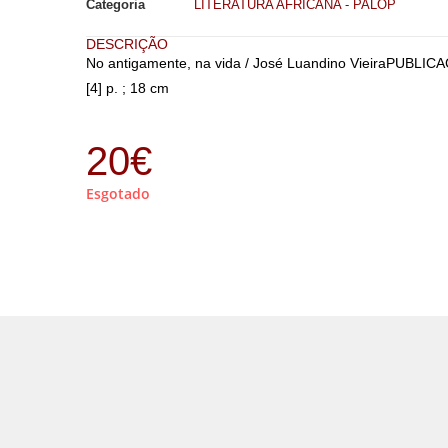
Categoria
LITERATURA AFRICANA - PALOP
DESCRIÇÃO
No antigamente, na vida / José Luandino VieiraPUBLIC
[4] p. ; 18 cm
20
€
Esgotado