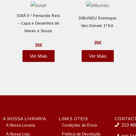
SOIÁ II * Fernando Reis
DIBUNDU Domingos
a
– Capa e Desenhos de
Van-Dúnem 1ª Ed.
Neves e Sousa
35
€
35
€
Ver Mais
Ver Mais
A NOSSA LIVRARIA
LINKS ÚTEIS
CONTAC
213 46
A Nossa Livraria
Condições de Envio
A Nossa Loja
Política de Devolução