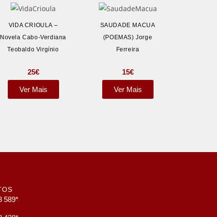
VIDA CRIOULA –
SAUDADE MACUA
Novela Cabo-Verdiana
(POEMAS) Jorge
Teobaldo Virgínio
Ferreira
25
€
15
€
Ver Mais
Ver Mais
TOS
8 589*