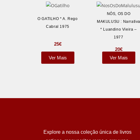
NÓS, OS DO
O GATILHO * A. Rego
MAKULUSU : Narrativ
Cabral 1975
* Luandino Vieira –
1977
25
€
20
€
Ver Mais
Ver Mais
Explore a nossa coleção única de livros