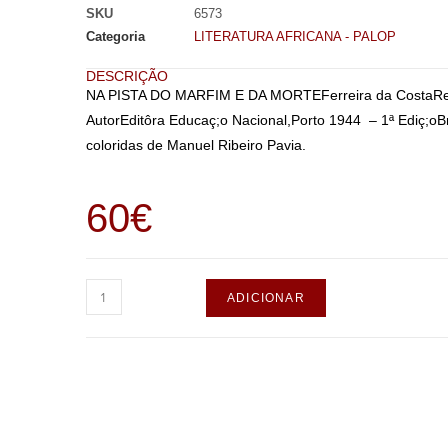
SKU
6573
Categoria
LITERATURA AFRICANA - PALOP
DESCRIÇÃO
NA PISTA DO MARFIM E DA MORTEFerreira da CostaRepor
AutorEditôra Educaç;o Nacional,Porto 1944 – 1ª Ediç;o
B
coloridas de Manuel Ribeiro Pavia.
60
€
ADICIONAR