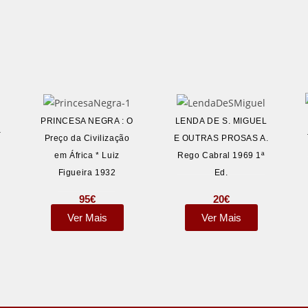
PRINCESA NEGRA : O
LENDA DE S. MIGUEL
–
Preço da Civilização
E OUTRAS PROSAS A.
em África * Luiz
Rego Cabral 1969 1ª
Figueira 1932
Ed.
95
€
20
€
Ver Mais
Ver Mais