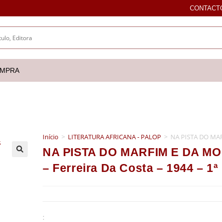
CONTACT
OMPRA
Início
>
LITERATURA AFRICANA - PALOP
>
NA PISTA DO MARF
NA PISTA DO MARFIM E DA MOR
🔍
– Ferreira Da Costa – 1944 – 1ª
: