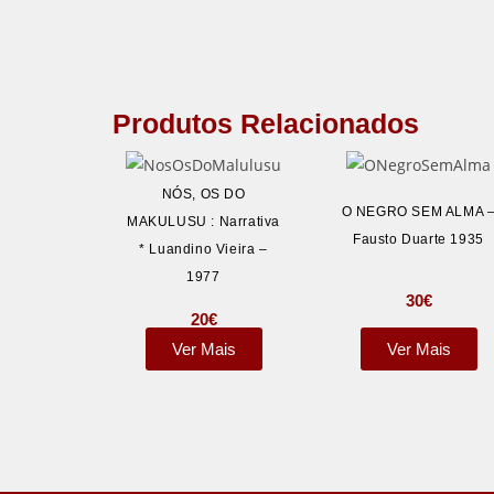
Produtos Relacionados
NÓS, OS DO
O NEGRO SEM ALMA 
MAKULUSU : Narrativa
Fausto Duarte 1935
* Luandino Vieira –
1977
30
€
20
€
Ver Mais
Ver Mais