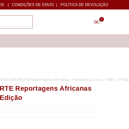
OS
|
CONDIÇÕES DE ENVIO
|
POLÍTICA DE DEVOLUÇÃO
0
0
€
IM E DA MORTE Reportagens Africanas – Ferreira Da Costa – 1944 – 1ª Edi
TE Reportagens Africanas
 Edição