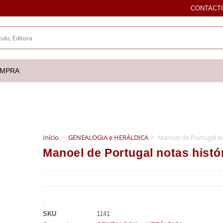
CONTACT
OMPRA
Início
>
GENEALOGIA e HERÁLDICA
>
Manoel de Portugal no
Manoel de Portugal notas histó
:
SKU
1141