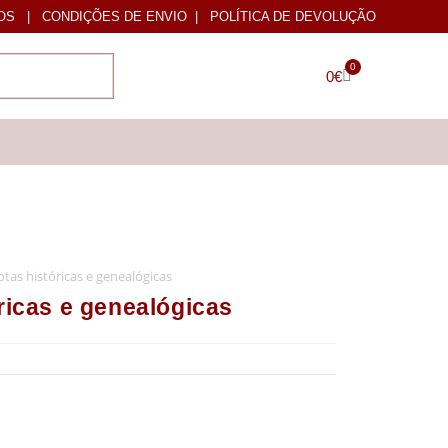
OS
|
CONDIÇÕES DE ENVIO
|
POLÍTICA DE DEVOLUÇÃO
0
0
€
tas históricas e genealógicas
ricas e genealógicas