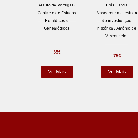
Arauto de Portugal /
Brás Garcia
Gabinete de Estudos
Mascarenhas : estudo
Heráldicos e
de investigação
Genealógicos
histórica / António de
Vasconcelos
35
€
75
€
Ver Mais
Ver Mais