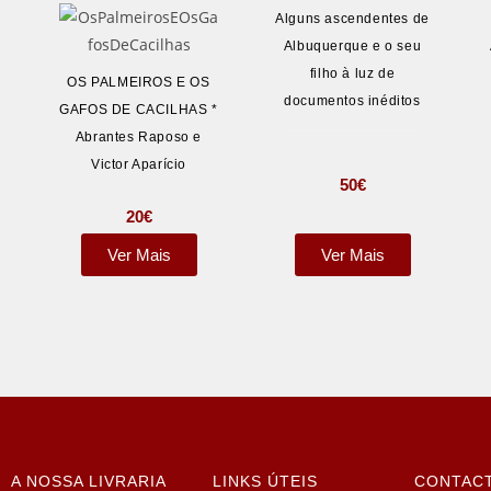
Alguns ascendentes de
Albuquerque e o seu
filho à luz de
OS PALMEIROS E OS
documentos inéditos
GAFOS DE CACILHAS *
Abrantes Raposo e
Victor Aparício
50
€
20
€
Ver Mais
Ver Mais
A NOSSA LIVRARIA
LINKS ÚTEIS
CONTAC