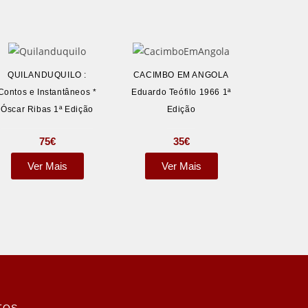
QUILANDUQUILO :
CACIMBO EM ANGOLA
Contos e Instantâneos *
Eduardo Teófilo 1966 1ª
Óscar Ribas 1ª Edição
Edição
75
€
35
€
Ver Mais
Ver Mais
TOS