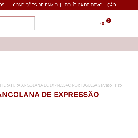
OS
|
CONDIÇÕES DE ENVIO
|
POLÍTICA DE DEVOLUÇÃO
0
0
€
ITERATURA ANGOLANA DE EXPRESSÃO PORTUGUESA Salvato Trigo
 ANGOLANA DE EXPRESSÃO