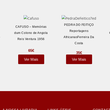
PEDRA DO FEITIÇO
CAFUSO – Memórias
o
Reportagens
dum Colono de Angola
–
AfricanasFerreira Da
Reis Ventura 1956
Costa
65
€
35
€
Ver Mais
Ver Mais
A NOSSA LIVRARIA
LINKS ÚTEIS
CONTAC