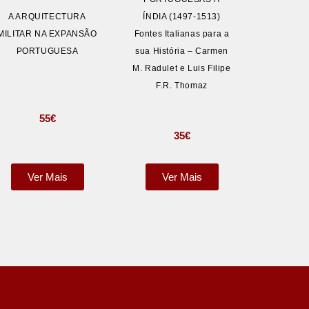
A ARQUITECTURA
ÍNDIA (1497-1513)
MILITAR NA EXPANSÃO
Fontes Italianas para a
PORTUGUESA
sua História – Carmen
M. Radulet e Luis Filipe
F.R. Thomaz
55
€
35
€
Ver Mais
Ver Mais