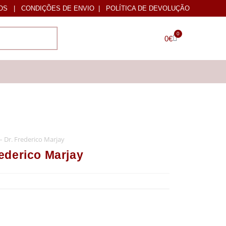
OS
|
CONDIÇÕES DE ENVIO
|
POLÍTICA DE DEVOLUÇÃO
0
0
€
Dr. Frederico Marjay
ederico Marjay