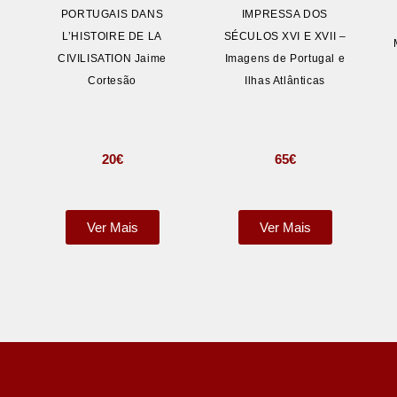
PORTUGAIS DANS
IMPRESSA DOS
L’HISTOIRE DE LA
SÉCULOS XVI E XVII –
CIVILISATION Jaime
Imagens de Portugal e
Cortesão
Ilhas Atlânticas
20
€
65
€
Ver Mais
Ver Mais