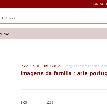
CONTACT
OMPRA
Início
>
ARTE PORTUGUESA
>
Imagens da família : arte por
Imagens da família : arte port
:
SKU
1288