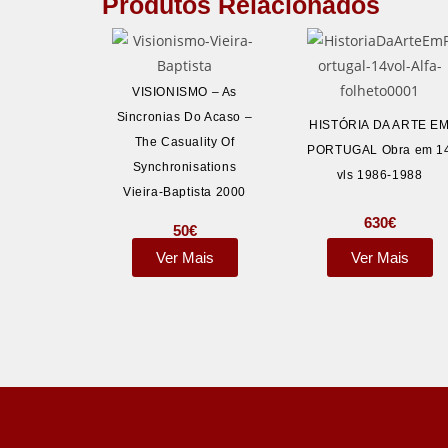
Produtos Relacionados
VISIONISMO – As
Sincronias Do Acaso –
HISTÓRIA DA ARTE E
The Casuality Of
PORTUGAL Obra em 1
Synchronisations
vls 1986-1988
Vieira-Baptista 2000
630
€
50
€
Ver Mais
Ver Mais