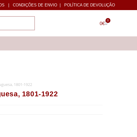
OS
|
CONDIÇÕES DE ENVIO
|
POLÍTICA DE DEVOLUÇÃO
0
0
€
tuguesa, 1801-1922
uguesa, 1801-1922