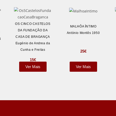
OS CINCO CASTELOS
MALHÔA ÍNTIMO
DA FUNDAÇÃO DA
M
António Montês 1950
CASA DE BRAGANÇA
4
Eugénio de Andrea da
Cunha e Freitas
25
€
15
€
Ver Mais
Ver Mais