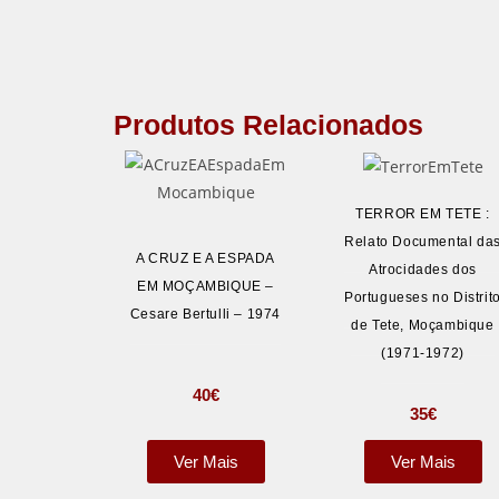
Produtos Relacionados
TERROR EM TETE :
Relato Documental da
A CRUZ E A ESPADA
Atrocidades dos
EM MOÇAMBIQUE –
Portugueses no Distrit
Cesare Bertulli – 1974
de Tete, Moçambique
(1971-1972)
40
€
35
€
Ver Mais
Ver Mais