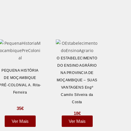
O ESTABELECIMENTO
DO ENSINO AGRÁRIO
PEQUENA HISTÓRIA
NA PROVINCIA DE
DE MOÇAMBIQUE
MOÇAMBIQUE – SUAS
PRÉ-COLONIAL A. Rita-
VANTAGENS Engº
Ferreira
Camilo Silveira da
Costa
35
€
18
€
Ver Mais
Ver Mais