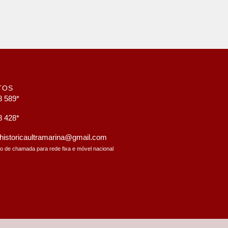
TOS
8 589*
8 428*
a.historicaultramarina@gmail.com
to de chamada para rede fixa e móvel nacional