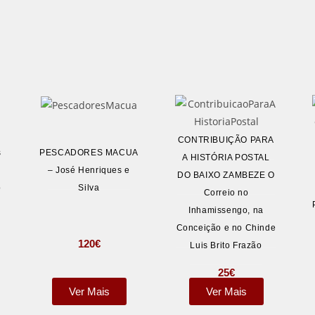
CONTRIBUIÇÃO PARA
s
PESCADORES MACUA
A HISTÓRIA POSTAL
– José Henriques e
DO BAIXO ZAMBEZE O
o
Silva
Correio no
Inhamissengo, na
Conceição e no Chinde
120
€
Luis Brito Frazão
25
€
Ver Mais
Ver Mais