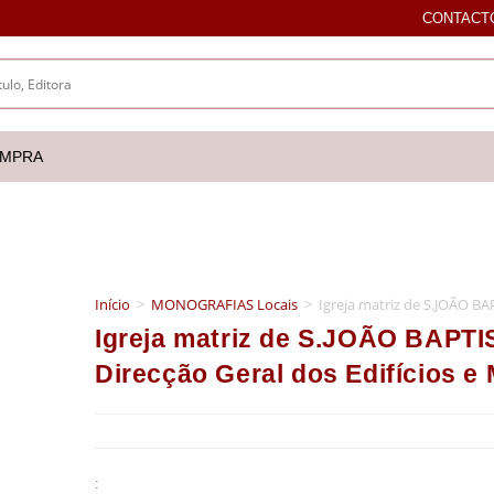
CONTACT
OMPRA
Início
>
MONOGRAFIAS Locais
>
Igreja matriz de S.JOÃO B
Igreja matriz de S.JOÃO BAPT
Direcção Geral dos Edifícios e
: