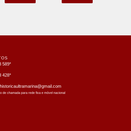
TOS
8 589*
8 428*
a.historicaultramarina@gmail.com
to de chamada para rede fixa e móvel nacional