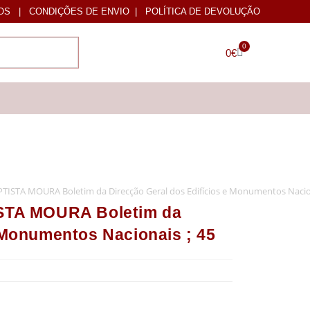
OS
|
CONDIÇÕES DE ENVIO
|
POLÍTICA DE DEVOLUÇÃO
0
0
€
APTISTA MOURA Boletim da Direcção Geral dos Edifícios e Monumentos Nacion
ISTA MOURA Boletim da
 Monumentos Nacionais ; 45