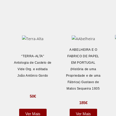
A ABELHEIRA E O
“TERRA-ALTA”
FABRICO DE PAPEL
Antologia de Castelo de
EM PORTUGAL
Vide Org. e editada
(História de uma
João António Gordo
Propriedade e de uma
Fábrica) Gustavo de
Matos Sequeira 1935
50
€
185
€
Ver Mais
Ver Mais