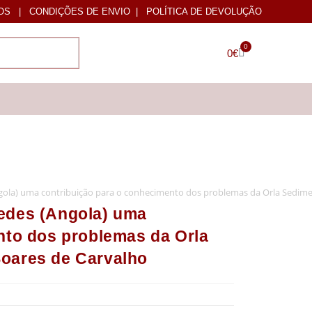
OS
|
CONDIÇÕES DE ENVIO
|
POLÍTICA DE DEVOLUÇÃO
0
0
€
ola) uma contribuição para o conhecimento dos problemas da Orla Sedim
edes (Angola) uma
nto dos problemas da Orla
oares de Carvalho