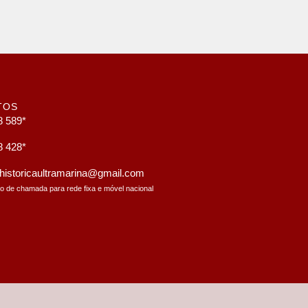
TOS
8 589*
8 428*
a.historicaultramarina@gmail.com
to de chamada para rede fixa e móvel nacional