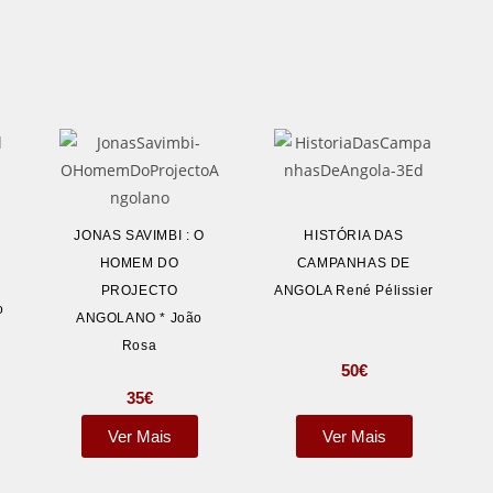
JONAS SAVIMBI : O
HISTÓRIA DAS
HOMEM DO
CAMPANHAS DE
PROJECTO
ANGOLA René Pélissier
o
ANGOLANO * João
Rosa
50
€
35
€
Ver Mais
Ver Mais