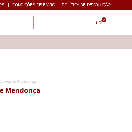
OS
|
CONDIÇÕES DE ENVIO
|
POLÍTICA DE DEVOLUÇÃO
0
0
€
Lopes de Mendonça
e Mendonça