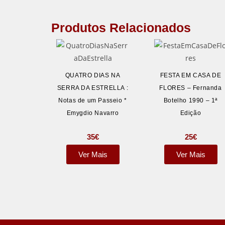
Produtos Relacionados
QUATRO DIAS NA
FESTA EM CASA DE
SERRA DA ESTRELLA :
FLORES – Fernanda
Notas de um Passeio *
Botelho 1990 – 1ª
Emygdio Navarro
Edição
35
€
25
€
Ver Mais
Ver Mais