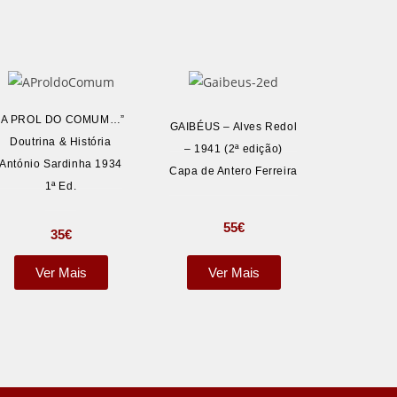
“A PROL DO COMUM…”
GAIBÉUS – Alves Redol
Doutrina & História
– 1941 (2ª edição)
António Sardinha 1934
Capa de Antero Ferreira
1ª Ed.
55
€
35
€
Ver Mais
Ver Mais