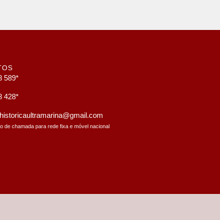
TOS
8 589*
8 428*
a.historicaultramarina@gmail.com
to de chamada para rede fixa e móvel nacional