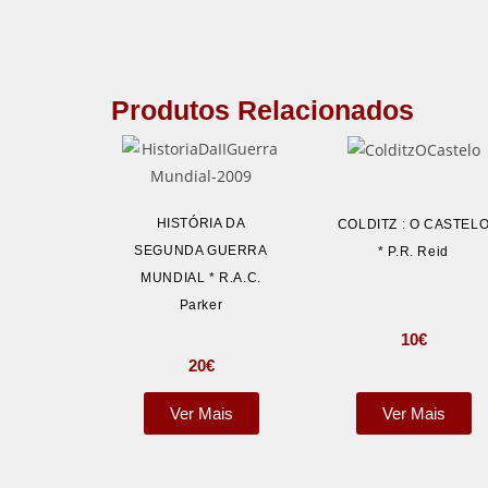
Produtos Relacionados
HISTÓRIA DA
COLDITZ : O CASTEL
SEGUNDA GUERRA
* P.R. Reid
MUNDIAL * R.A.C.
Parker
10
€
20
€
Ver Mais
Ver Mais