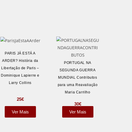
PARIS JÁ ESTÁ A
ARDER? História da
PORTUGAL NA
Libertação de Paris –
SEGUNDA GUERRA
Dominique Lapierre e
MUNDIAL Contributos
Larry Collins
para uma Reavaliação
Maria Carrilho
25
€
30
€
Ver Mais
Ver Mais