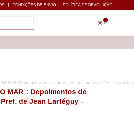
OS
|
CONDIÇÕES DE ENVIO
|
POLÍTICA DE DEVOLUÇÃO
0
0
€
 MAR : Depoimentos de aviadores suicidas japoneses * Pref. de Jean Lart
 MAR : Depoimentos de
 Pref. de Jean Lartéguy –