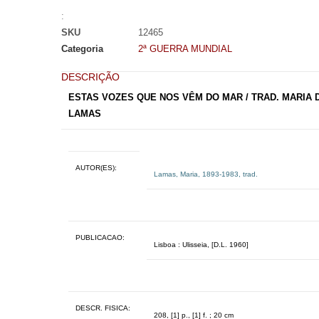
:
SKU
12465
Categoria
2ª GUERRA MUNDIAL
DESCRIÇÃO
ESTAS VOZES QUE NOS VÊM DO MAR / TRAD. MARIA 
LAMAS
AUTOR(ES):
Lamas, Maria, 1893-1983, trad.
PUBLICACAO:
Lisboa : Ulisseia, [D.L. 1960]
DESCR. FISICA:
208, [1] p., [1] f. ; 20 cm