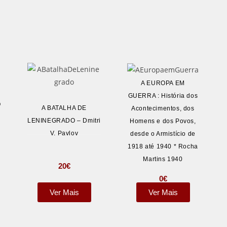
A EUROPA EM
GUERRA : História dos
O
A BATALHA DE
Acontecimentos, dos
LENINEGRADO – Dmitri
Homens e dos Povos,
V. Pavlov
desde o Armistício de
1918 até 1940 * Rocha
Martins 1940
20
€
0
€
Ver Mais
Ver Mais