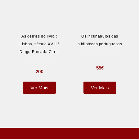
R
As gentes do livro :
Os incunábulos das
Lisboa, século XVIII /
bibliotecas portuguesas
Diogo Ramada Curto
55
€
20
€
Ver Mais
Ver Mais