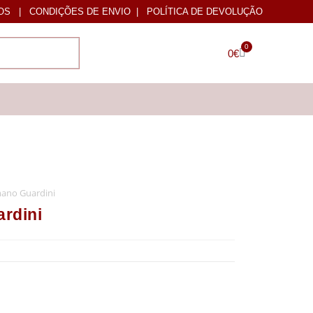
OS
|
CONDIÇÕES DE ENVIO
|
POLÍTICA DE DEVOLUÇÃO
0
0
€
ano Guardini
rdini