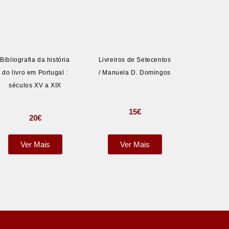
Bibliografia da história
Livreiros de Setecentos
do livro em Portugal :
/ Manuela D. Domingos
séculos XV a XIX
15
€
20
€
Ver Mais
Ver Mais