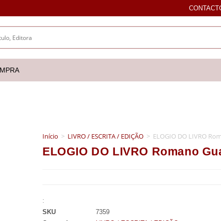
CONTACT
OMPRA
Início
>
LIVRO / ESCRITA / EDIÇÃO
>
ELOGIO DO LIVRO Rom
ELOGIO DO LIVRO Romano Gua
:
SKU
7359