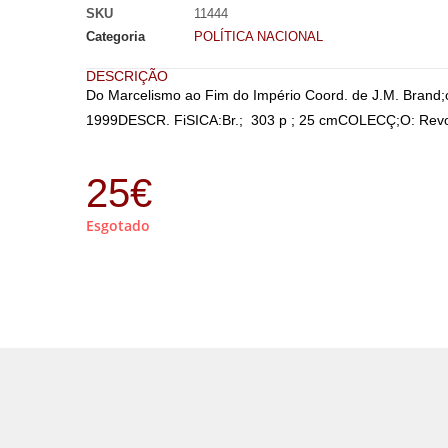
SKU
11444
Categoria
POLÍTICA NACIONAL
DESCRIÇÃO
Do Marcelismo ao Fim do Império Coord. de J.M. Brand;o d
1999DESCR. FiSICA:Br.; 303 p ; 25 cmCOLECÇ;O: Revol
25
€
Esgotado