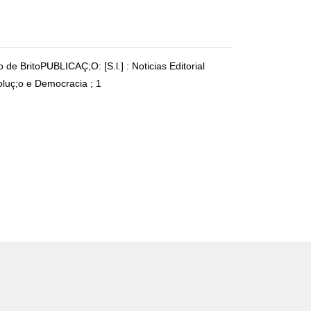
e BritoPUBLICAÇ;O: [S.l.] : Noticias Editorial
uç;o e Democracia ; 1