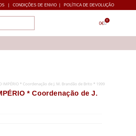
OS
|
CONDIÇÕES DE ENVIO
|
POLÍTICA DE DEVOLUÇÃO
0
0
€
MPÉRIO * Coordenação de J. M. Brandão de Brito * 1999
ÉRIO * Coordenação de J.