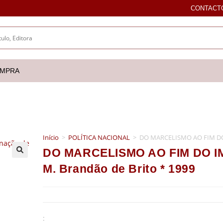
CONTACT
OMPRA
Início
>
POLÍTICA NACIONAL
>
DO MARCELISMO AO FIM DO I
DO MARCELISMO AO FIM DO IMP
🔍
M. Brandão de Brito * 1999
: