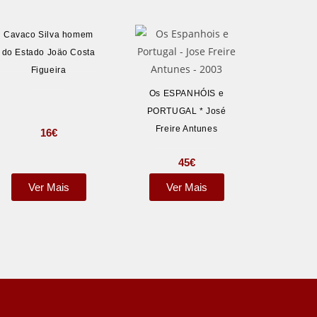
Cavaco Silva homem
do Estado Joäo Costa
Figueira
Os ESPANHÓIS e
PORTUGAL * José
Freire Antunes
16
€
45
€
Ver Mais
Ver Mais