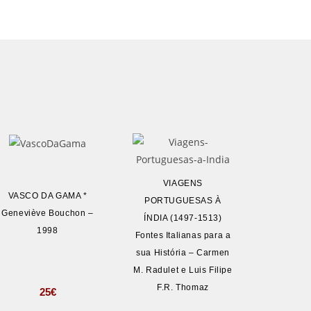
VIAGENS
VASCO DA GAMA *
PORTUGUESAS À
Geneviève Bouchon –
ÍNDIA (1497-1513)
1998
Fontes Italianas para a
sua História – Carmen
M. Radulet e Luis Filipe
F.R. Thomaz
25
€