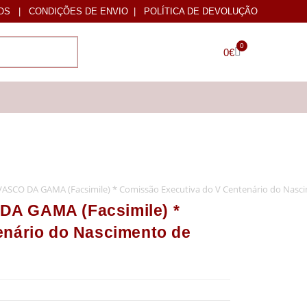
OS
|
CONDIÇÕES DE ENVIO
|
POLÍTICA DE DEVOLUÇÃO
0
0
€
ASCO DA GAMA (Facsimile) * Comissão Executiva do V Centenário do Nasc
A GAMA (Facsimile) *
enário do Nascimento de