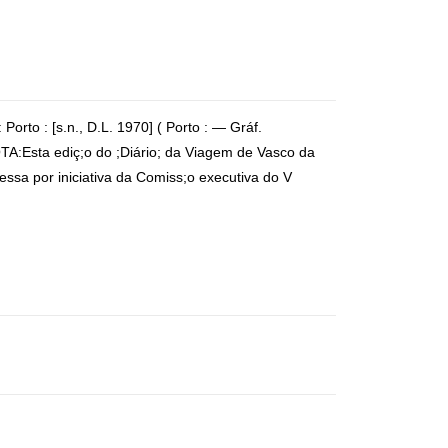
 : [s.n., D.L. 1970] ( Porto : — Gráf.
:Esta ediç;o do ;Diário; da Viagem de Vasco da
essa por iniciativa da Comiss;o executiva do V