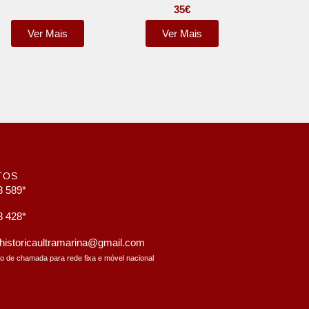
35
€
Ver Mais
Ver Mais
TOS
8 589*
8 428*
a.historicaultramarina@gmail.com
to de chamada para rede fixa e móvel nacional