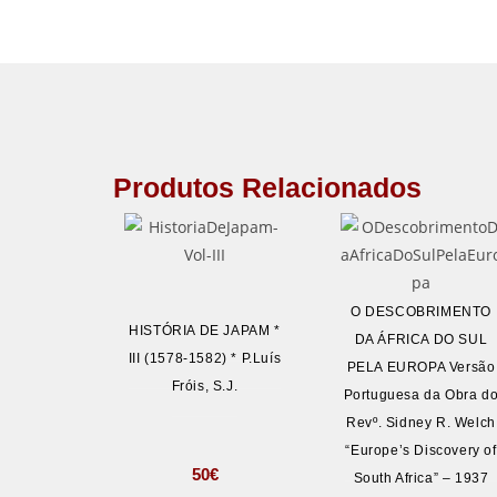
Produtos Relacionados
O DESCOBRIMENTO
HISTÓRIA DE JAPAM *
DA ÁFRICA DO SUL
III (1578-1582) * P.Luís
PELA EUROPA Versão
Fróis, S.J.
Portuguesa da Obra d
Revº. Sidney R. Welch
“Europe’s Discovery of
50
€
South Africa” – 1937