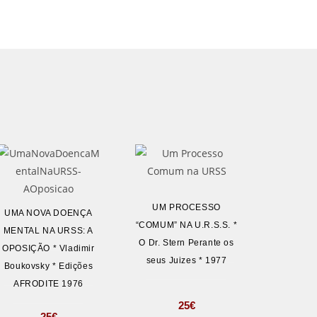
UM PROCESSO
UMA NOVA DOENÇA
“COMUM” NA U.R.S.S. *
MENTAL NA URSS: A
O Dr. Stern Perante os
OPOSIÇÃO * Vladimir
seus Juizes * 1977
Boukovsky * Edições
AFRODITE 1976
25
€
25
€