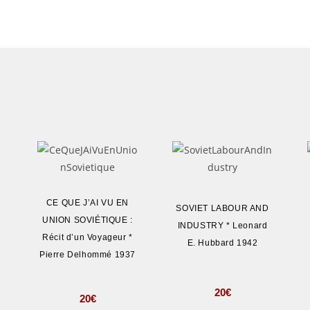
CE QUE J’AI VU EN
SOVIET LABOUR AND
UNION SOVIÉTIQUE :
INDUSTRY * Leonard
Récit d’un Voyageur *
E. Hubbard 1942
Pierre Delhommé 1937
20
€
20
€