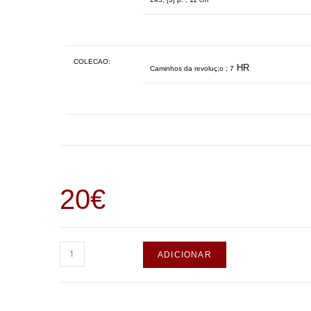
COLECAO:
HR
Caminhos da revoluç;o ; 7
20
€
ADICIONAR