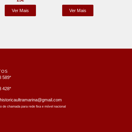
Ver Mais
Ver Mais
TOS
8 589*
8 428*
a.historicaultramarina@gmail.com
to de chamada para rede fixa e móvel nacional