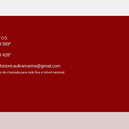
TOS
8 589*
8 428*
a.historicaultramarina@gmail.com
to de chamada para rede fixa e móvel nacional