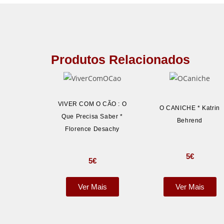
Produtos Relacionados
VIVER COM O CÃO : O
O CANICHE * Katrin
Que Precisa Saber *
Behrend
Florence Desachy
5
€
5
€
Ver Mais
Ver Mais