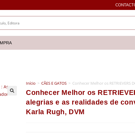
CONTACT
OMPRA
Início
>
CÃES E GATOS
>
Conhecer Melhor os RETRIEVERS DO
Conhecer Melhor os RETRIEV
🔍
alegrias e as realidades de co
Karla Rugh, DVM