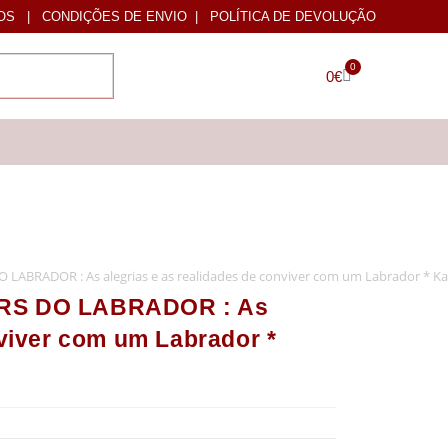
OS
|
CONDIÇÕES DE ENVIO
|
POLÍTICA DE DEVOLUÇÃO
0
0
€
 LABRADOR : As alegrias e as realidades de conviver com um Labrador * K
ERS DO LABRADOR : As
nviver com um Labrador *