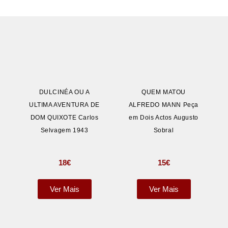
DULCINÉA OU A
QUEM MATOU
ULTIMA AVENTURA DE
ALFREDO MANN Peça
DOM QUIXOTE Carlos
em Dois Actos Augusto
Selvagem 1943
Sobral
18
€
15
€
Ver Mais
Ver Mais