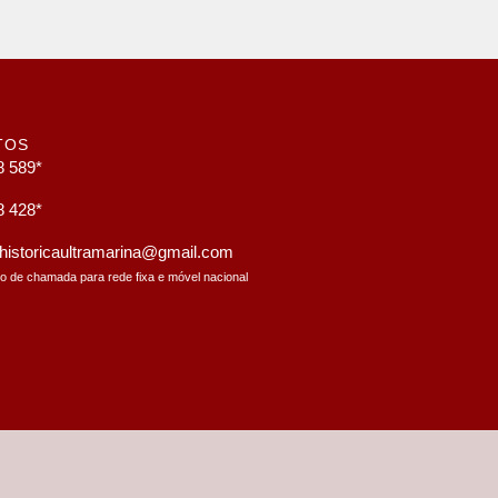
TOS
8 589*
8 428*
a.historicaultramarina@gmail.com
to de chamada para rede fixa e móvel nacional