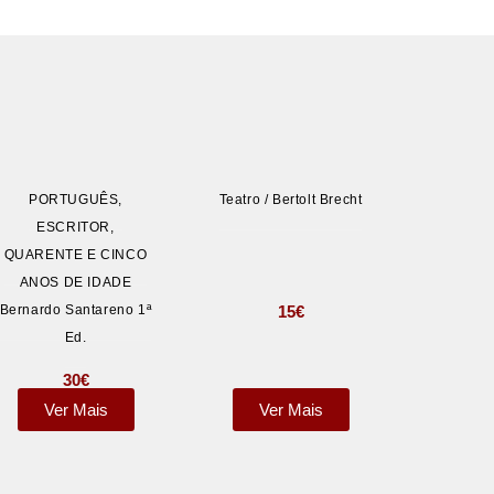
PORTUGUÊS,
Teatro / Bertolt Brecht
ESCRITOR,
QUARENTE E CINCO
ANOS DE IDADE
15
€
Bernardo Santareno 1ª
Ed.
30
€
Ver Mais
Ver Mais