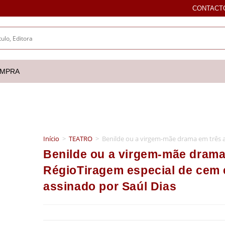
CONTACT
OMPRA
Início
>
TEATRO
>
Benilde ou a virgem-mãe drama em três a
Benilde ou a virgem-mãe drama
RégioTiragem especial de cem 
assinado por Saúl Dias