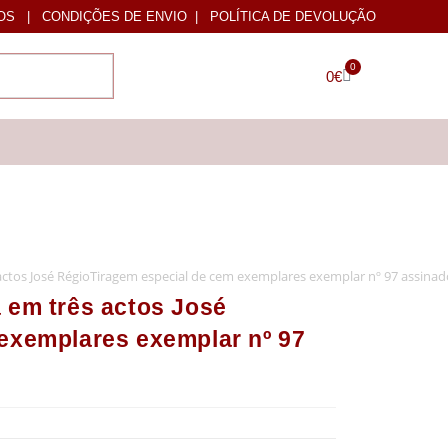
OS
|
CONDIÇÕES DE ENVIO
|
POLÍTICA DE DEVOLUÇÃO
0
0
€
ctos José RégioTiragem especial de cem exemplares exemplar nº 97 assinado
 em três actos José
exemplares exemplar nº 97